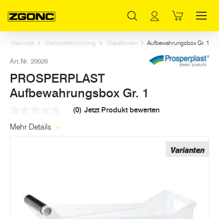
Inhaltsverzeichnis
PROSPERPLAST Aufbewahrungsbox Gr. 1
Weitere Artikel in dieser Kategorie
Hauptinhalt
Inhaltsverzeichnis
Hauptnavigation
 und Werkstatt
Werkstatteinrichtung
Stapelboxen
Aufbewahrungsbox Gr. 1
Art.Nr. 20026
PROSPERPLAST
Aufbewahrungsbox Gr. 1
(0)
Jetzt Produkt bewerten
Kein
Beurteilungswert
Mehr Details
Link
auf
derselben
Varianten
Seite.