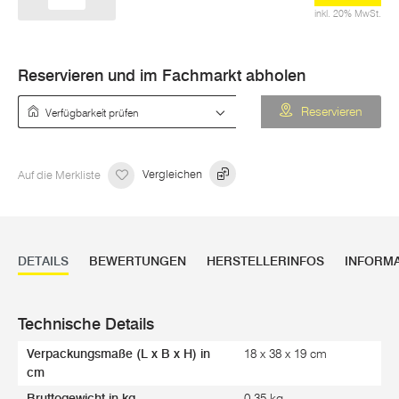
inkl. 20% MwSt.
Reservieren und im Fachmarkt abholen
Verfügbarkeit prüfen
Reservieren
Auf die Merkliste
Vergleichen
DETAILS
BEWERTUNGEN
HERSTELLERINFOS
INFORM
Technische Details
Verpackungsmaße (L x B x H) in
18 x 38 x 19 cm
cm
Bruttogewicht in kg
0,35 kg