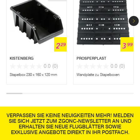
2
3
29
99
KISTENBERG
PROSPERPLAST
0.0
(0)
0.0
(0)
Stapelbox 230 x 160 x 120 mm
Wandplatte zu Stapelboxen
VERPASSEN SIE KEINE NEUIGKEITEN MEHR! MELDEN
SIE SICH JETZT ZUM ZGONC-NEWSLETTER AN UND
ERHALTEN SIE NEUE FLUGBLÄTTER SOWIE
EXKLUSIVE ANGEBOTE DIREKT IN IHR POSTFACH.