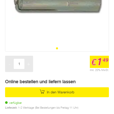
1
€
49
-
+
Menge
inkl. 20% MwSt.
Online bestellen und liefern lassen
In den Warenkorb
verfügbar
Lieferzeit:
1-2 Werktage (Bei Bestellungen bis Freitag 11 Uhr)