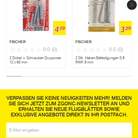
4
3
39
29
FISCHER
FISCHER
0.0
(0)
0.0
(0)
2 Dübel + Schrauben Duopower
2 Stk. Haken-Befestigungen S 8
12 x 60 mm
RWK 8 mm
VERPASSEN SIE KEINE NEUIGKEITEN MEHR! MELDEN
SIE SICH JETZT ZUM ZGONC-NEWSLETTER AN UND
ERHALTEN SIE NEUE FLUGBLÄTTER SOWIE
EXKLUSIVE ANGEBOTE DIREKT IN IHR POSTFACH.
E-Mail
*