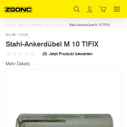
Inhaltsverzeichnis
Stahl-Ankerdübel M 10 TIFIX
Weitere Artikel in dieser Kategorie
Hauptinhalt
Inhaltsverzeichnis
Hauptnavigation
Start
Bau
Befestigung
Dübel
Stahl-Ankerdübel M 10 TIFIX
Art.Nr. 17519
Stahl-Ankerdübel M 10 TIFIX
(0)
Jetzt Produkt bewerten
Kein
Beurteilungswert
Mehr Details
Link
auf
derselben
Seite.