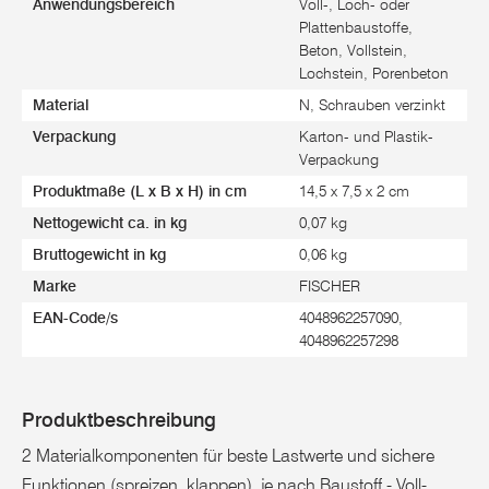
Anwendungsbereich
Voll-, Loch- oder
Plattenbaustoffe,
Beton, Vollstein,
Lochstein, Porenbeton
Material
N, Schrauben verzinkt
Verpackung
Karton- und Plastik-
Verpackung
Produktmaße (L x B x H) in cm
14,5 x 7,5 x 2 cm
Nettogewicht ca. in kg
0,07 kg
Bruttogewicht in kg
0,06 kg
Marke
FISCHER
EAN-Code/s
4048962257090,
4048962257298
Produktbeschreibung
2 Materialkomponenten für beste Lastwerte und sichere
Funktionen (spreizen, klappen), je nach Baustoff - Voll-,