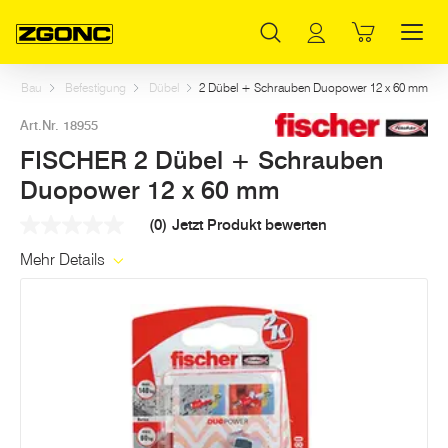
Inhaltsverzeichnis
FISCHER 2 Dübel + Schrauben Duopower 12 x 60 mm
Weitere Artikel in dieser Kategorie
Hauptinhalt
Inhaltsverzeichnis
Hauptnavigation
Bau
Befestigung
Dübel
2 Dübel + Schrauben Duopower 12 x 60 mm
Art.Nr. 18955
FISCHER 2 Dübel + Schrauben
Duopower 12 x 60 mm
(0)
Jetzt Produkt bewerten
Kein
Beurteilungswert
Mehr Details
Link
auf
derselben
Seite.