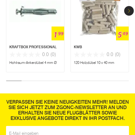
1
5
99
49
KRAFTBOX PROFESSIONAL
KWB
0.0
(0)
0.0
(0)
Hohlraum-Ankerdübel 4 mm Ø
120 Holzdübel 10 x 40 mm
VERPASSEN SIE KEINE NEUIGKEITEN MEHR! MELDEN
SIE SICH JETZT ZUM ZGONC-NEWSLETTER AN UND
ERHALTEN SIE NEUE FLUGBLÄTTER SOWIE
EXKLUSIVE ANGEBOTE DIREKT IN IHR POSTFACH.
E-Mail
*