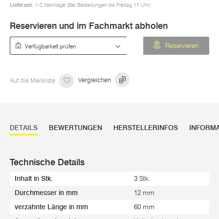
Lieferzeit:
1-2 Werktage (Bei Bestellungen bis Freitag 11 Uhr)
Reservieren und im Fachmarkt abholen
Verfügbarkeit prüfen
Reservieren
Auf die Merkliste
Vergleichen
DETAILS
BEWERTUNGEN
HERSTELLERINFOS
INFORM
Technische Details
Inhalt in Stk.
3 Stk.
Durchmesser in mm
12 mm
verzahnte Länge in mm
60 mm