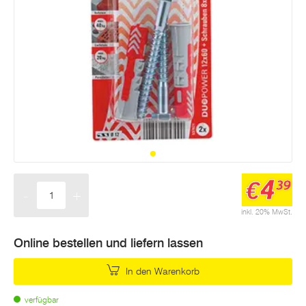
4
€
39
-
+
Menge
inkl. 20% MwSt.
Online bestellen und liefern lassen
In den Warenkorb
verfügbar