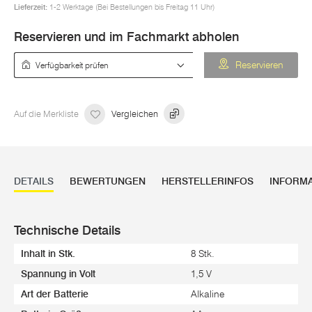
Lieferzeit:
1-2 Werktage (Bei Bestellungen bis Freitag 11 Uhr)
Reservieren und im Fachmarkt abholen
Verfügbarkeit prüfen
Reservieren
Auf die Merkliste
Vergleichen
DETAILS
BEWERTUNGEN
HERSTELLERINFOS
INFORM
Technische Details
Inhalt in Stk.
8 Stk.
Spannung in Volt
1,5 V
Art der Batterie
Alkaline