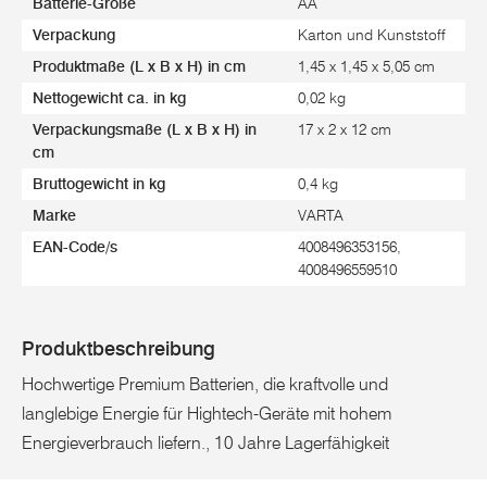
Batterie-Größe
AA
Verpackung
Karton und Kunststoff
Produktmaße (L x B x H) in cm
1,45 x 1,45 x 5,05 cm
Nettogewicht ca. in kg
0,02 kg
Verpackungsmaße (L x B x H) in
17 x 2 x 12 cm
cm
Bruttogewicht in kg
0,4 kg
Marke
VARTA
EAN-Code/s
4008496353156,
4008496559510
Produktbeschreibung
Hochwertige Premium Batterien, die kraftvolle und
langlebige Energie für Hightech-Geräte mit hohem
Energieverbrauch liefern., 10 Jahre Lagerfähigkeit