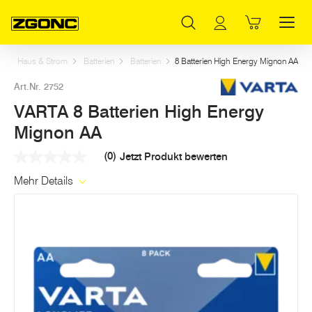
Inhaltsverzeichnis
VARTA 8 Batterien High Energy Mignon AA
Weitere Artikel in dieser Kategorie
Hauptinhalt
Inhaltsverzeichnis
Hauptnavigation
t
Haus & Strom
Batterien
Batterien
8 Batterien High Energy Mignon AA
Art.Nr. 2752
VARTA 8 Batterien High Energy
Mignon AA
(0)
Jetzt Produkt bewerten
Kein
Beurteilungswert
Mehr Details
Link
auf
derselben
Seite.