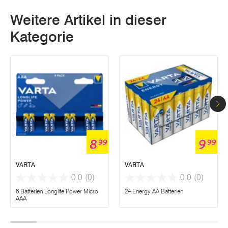
Weitere Artikel in dieser
Kategorie
8
9
99
99
VARTA
VARTA
0.0
(0)
0.0
(0)
8 Batterien Longlife Power Micro
24 Energy AA Batterien
AAA