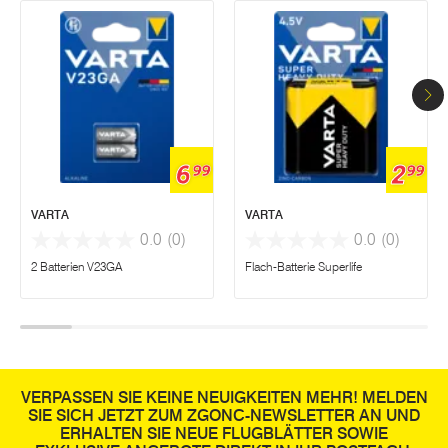
6
2
99
99
VARTA
VARTA
0.0
(0)
0.0
(0)
2 Batterien V23GA
Flach-Batterie Superlife
VERPASSEN SIE KEINE NEUIGKEITEN MEHR! MELDEN
SIE SICH JETZT ZUM ZGONC-NEWSLETTER AN UND
ERHALTEN SIE NEUE FLUGBLÄTTER SOWIE