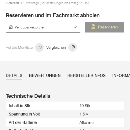
Lieferzeit:
1-2 Werktage (Bei Bestellungen bis Freitag 11 Uhr)
Reservieren und im Fachmarkt abholen
Verfügbarkeit prüfen
Reservieren
Auf die Merkliste
Vergleichen
DETAILS
BEWERTUNGEN
HERSTELLERINFOS
INFORM
Technische Details
Inhalt in Stk.
10 Stk.
Spannung in Volt
1,5 V
Art der Batterie
Alkaline