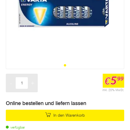
5
€
99
-
+
Menge
inkl. 20% MwSt.
Online bestellen und liefern lassen
In den Warenkorb
verfügbar