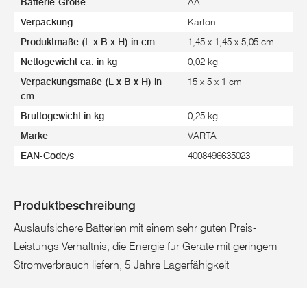
Batterie-Größe
AA
Verpackung
Karton
Produktmaße (L x B x H) in cm
1,45 x 1,45 x 5,05 cm
Nettogewicht ca. in kg
0,02 kg
Verpackungsmaße (L x B x H) in
15 x 5 x 1 cm
cm
Bruttogewicht in kg
0,25 kg
Marke
VARTA
EAN-Code/s
4008496635023
Produktbeschreibung
Auslaufsichere Batterien mit einem sehr guten Preis-
Leistungs-Verhältnis, die Energie für Geräte mit geringem
Stromverbrauch liefern, 5 Jahre Lagerfähigkeit