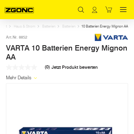
Inhaltsverzeichnis
VARTA 10 Batterien Energy Mignon AA
Weitere Artikel in dieser Kategorie
Hauptinhalt
Inhaltsverzeichnis
Hauptnavigation
Start
Haus & Strom
Batterien
Batterien
10 Batterien Energy Mignon AA
Art.Nr. 8852
VARTA 10 Batterien Energy Mignon
AA
(0)
Jetzt Produkt bewerten
Kein
Beurteilungswert
Mehr Details
Link
auf
derselben
Seite.