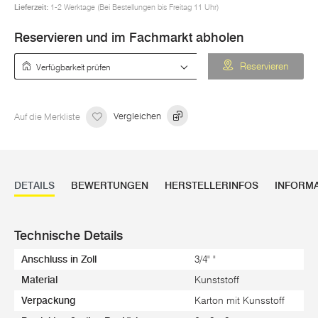
Lieferzeit:
1-2 Werktage (Bei Bestellungen bis Freitag 11 Uhr)
Reservieren und im Fachmarkt abholen
Verfügbarkeit prüfen
Reservieren
Auf die Merkliste
Vergleichen
DETAILS
BEWERTUNGEN
HERSTELLERINFOS
INFORM
Technische Details
Anschluss in Zoll
3/4" "
Material
Kunststoff
Verpackung
Karton mit Kunsstoff