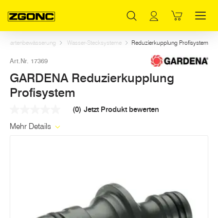
Inhaltsverzeichnis
GARDENA Reduzierkupplung Profisystem
Weitere Artikel in dieser Kategorie
Hauptinhalt
Inhaltsverzeichnis
Hauptnavigation
Gartenbewässerung
Wasser-Stecksysteme
Reduzierkupplung Profisystem
Art.Nr. 17369
GARDENA Reduzierkupplung
Profisystem
(0)
Jetzt Produkt bewerten
Kein
Beurteilungswert
Mehr Details
Link
auf
derselben
Seite.