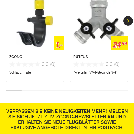
1,-
24
99
ZGONC
PUTEUS
0.0
(0)
0.0
(0)
Schlauchhalter
Y-Verteiler A/A/I-Gewinde 3/4"
VERPASSEN SIE KEINE NEUIGKEITEN MEHR! MELDEN
SIE SICH JETZT ZUM ZGONC-NEWSLETTER AN UND
ERHALTEN SIE NEUE FLUGBLÄTTER SOWIE
EXKLUSIVE ANGEBOTE DIREKT IN IHR POSTFACH.