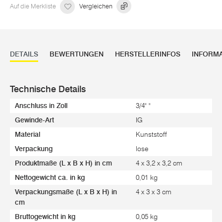
Auf die Merkliste
Vergleichen
DETAILS
BEWERTUNGEN
HERSTELLERINFOS
INFORM
Technische Details
Anschluss in Zoll
3/4" "
Gewinde-Art
IG
Material
Kunststoff
Verpackung
lose
Produktmaße (L x B x H) in cm
4 x 3,2 x 3,2 cm
Nettogewicht ca. in kg
0,01 kg
Verpackungsmaße (L x B x H) in
4 x 3 x 3 cm
cm
Bruttogewicht in kg
0,05 kg