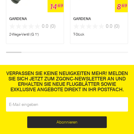
14
8
69
69
GARDENA
GARDENA
0.0
(0)
0.0
(0)
2-Wege-Ventil (G 1")
T-Stück
VERPASSEN SIE KEINE NEUIGKEITEN MEHR! MELDEN
SIE SICH JETZT ZUM ZGONC-NEWSLETTER AN UND
ERHALTEN SIE NEUE FLUGBLÄTTER SOWIE
EXKLUSIVE ANGEBOTE DIREKT IN IHR POSTFACH.
E-Mail
*
Abonnieren