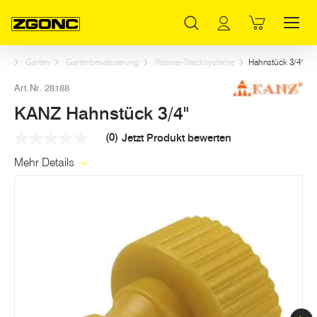
Inhaltsverzeichnis
KANZ Hahnstück 3/4"
Weitere Artikel in dieser Kategorie
Hauptinhalt
Inhaltsverzeichnis
Hauptnavigation
art
Garten
Gartenbewässerung
Wasser-Stecksysteme
Hahnstück 3/4"
Art.Nr. 28188
KANZ Hahnstück 3/4"
(0)
Jetzt Produkt bewerten
Kein
Beurteilungswert
Mehr Details
Link
auf
derselben
Seite.