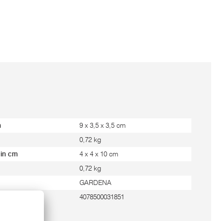
m
9 x 3,5 x 3,5 cm
0,72 kg
 in cm
4 x 4 x 10 cm
0,72 kg
GARDENA
4078500031851