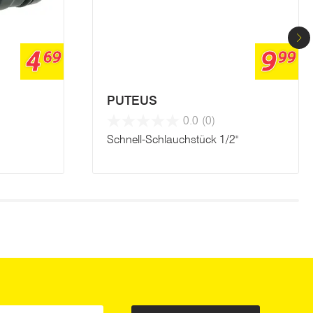
4
9
69
99
PUTEUS
0.0
(0)
Schnell-Schlauchstück 1/2"