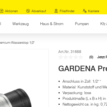
Aktionen
Abverkauf
Filialfinder
Karriere
l
Werkzeug
Haus & Strom
Pumpen
Kfz 
remium-Wasserstop 1/2"
Art.Nr. 31668
(0)
Jetzt
Kein
Beurteilungswert
GARDENA Pre
Link
auf
derselben
Seite.
Anschluss in Zoll: 1/2" "
Material: Kunststoff und Me
Verpackung: lose
Produktmaße (L x B x H) in 
Nettogewicht ca. in kg: 0,7