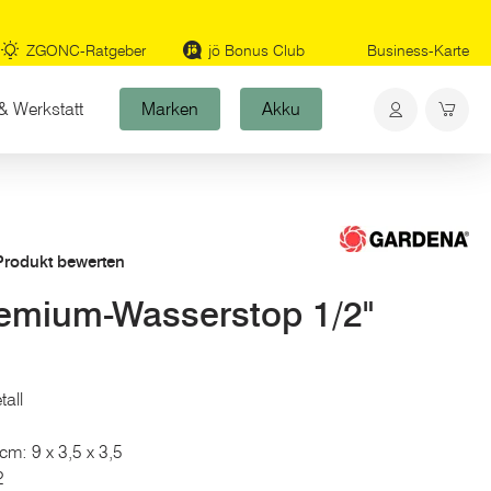
ZGONC-Ratgeber
jö Bonus Club
Business-Karte
& Werkstatt
Marken
Akku
 Produkt bewerten
mium-Wasserstop 1/2"
tall
cm: 9 x 3,5 x 3,5
2