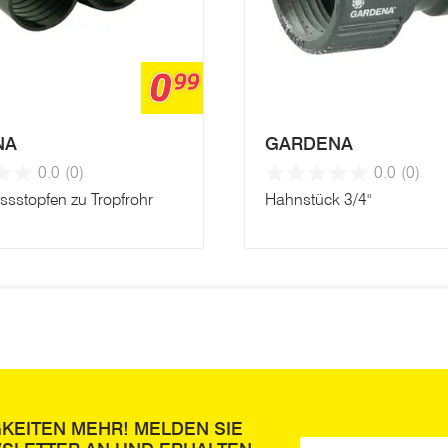
0
99
NA
GARDENA
0.0
(0)
0.0
(0)
ssstopfen zu Tropfrohr
Hahnstück 3/4"
GKEITEN MEHR! MELDEN SIE
E-Mail
*