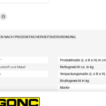
EN NACH PRODUKTSICHERHEITSVERORDNUNG
 "
Produktmaße (L x B x H) in c
ststoff und Metall
Nettogewicht ca. in kg
e
Verpackungsmaße (L x B x H)
Bruttogewicht in kg
Marke
EAN-Code/s