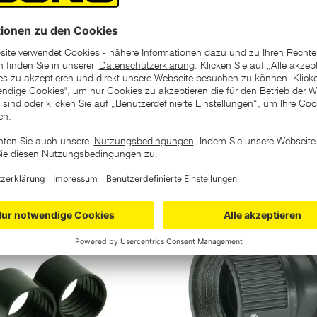
l, integrierter Knickschutz
ategorie