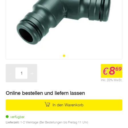
8
€
69
-
+
Menge
inkl. 20% MwSt.
Online bestellen und liefern lassen
In den Warenkorb
verfügbar
Lieferzeit:
1-2 Werktage (Bei Bestellungen bis Freitag 11 Uhr)