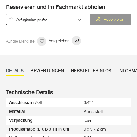
Reservieren und im Fachmarkt abholen
Verfügbarkeit prüfen
Reservieren
Auf die Merkliste
Vergleichen
DETAILS
BEWERTUNGEN
HERSTELLERINFOS
INFORM
Technische Details
Anschluss in Zoll
3/4" "
Material
Kunststoff
Verpackung
lose
Produktmaße (L x B x H) in cm
9 x 9 x 2 cm