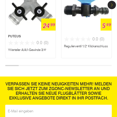
24
5
99
49
PUTEUS
0.0
(0)
0.0
(0)
Regulierventil 1/2" Klickanschluss
Y-Verteiler A/A/I-Gewinde 3/4"
VERPASSEN SIE KEINE NEUIGKEITEN MEHR! MELDEN
SIE SICH JETZT ZUM ZGONC-NEWSLETTER AN UND
ERHALTEN SIE NEUE FLUGBLÄTTER SOWIE
EXKLUSIVE ANGEBOTE DIREKT IN IHR POSTFACH.
E-Mail
*