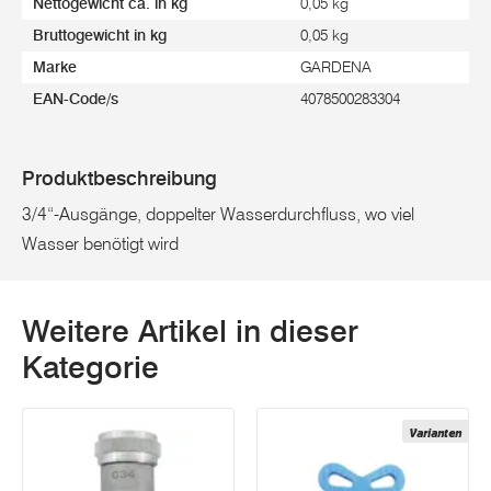
Nettogewicht ca. in kg
0,05 kg
Bruttogewicht in kg
0,05 kg
Marke
GARDENA
EAN-Code/s
4078500283304
Produktbeschreibung
3/4“-Ausgänge, doppelter Wasserdurchfluss, wo viel
Wasser benötigt wird
Weitere Artikel in dieser
Kategorie
Varianten