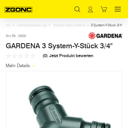
Inhaltsverzeichnis
GARDENA 3 System-Y-Stück 3/4"
Weitere Artikel in dieser Kategorie
Hauptinhalt
Inhaltsverzeichnis
Hauptnavigation
Garten
Gartenbewässerung
Wasser-Stecksysteme
3 System-Y-Stück 3/4"
Art.Nr. 5668
GARDENA 3 System-Y-Stück 3/4"
(0)
Jetzt Produkt bewerten
Kein
Beurteilungswert
Mehr Details
Link
auf
derselben
Seite.