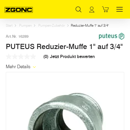
Inhaltsverzeichnis
PUTEUS Reduzier-Muffe 1" auf 3/4"
Weitere Artikel in dieser Kategorie
Hauptinhalt
Inhaltsverzeichnis
Hauptnavigation
Start
Pumpen
Pumpen-Zubehör
Reduzier-Muffe 1" auf 3/4"
Art.Nr. 16289
PUTEUS Reduzier-Muffe 1" auf 3/4"
(0)
Jetzt Produkt bewerten
Kein
Beurteilungswert
Mehr Details
Link
auf
derselben
Seite.