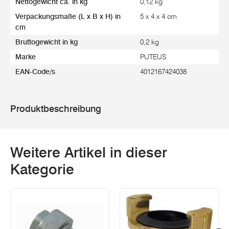
Nettogewicht ca. in kg
0,12 kg
Verpackungsmaße (L x B x H) in
5 x 4 x 4 cm
cm
Bruttogewicht in kg
0,2 kg
Marke
PUTEUS
EAN-Code/s
4012167424038
Produktbeschreibung
Weitere Artikel in dieser
Kategorie