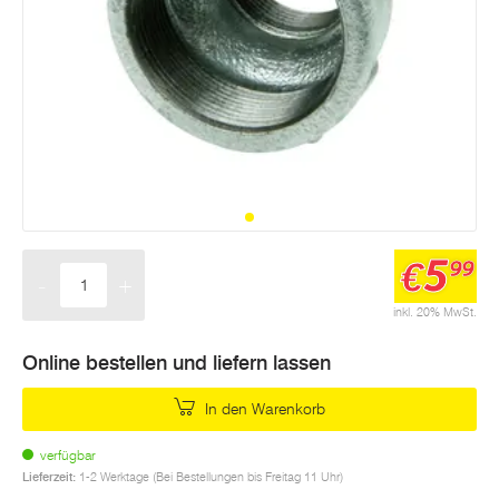
5
€
99
-
+
Menge
inkl. 20% MwSt.
Online bestellen und liefern lassen
In den Warenkorb
verfügbar
Lieferzeit:
1-2 Werktage (Bei Bestellungen bis Freitag 11 Uhr)