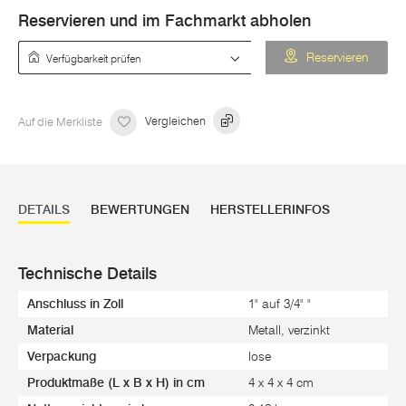
Reservieren und im Fachmarkt abholen
Verfügbarkeit prüfen
Reservieren
Auf die Merkliste
Vergleichen
DETAILS
BEWERTUNGEN
HERSTELLERINFOS
Technische Details
Anschluss in Zoll
1" auf 3/4" "
Material
Metall, verzinkt
Verpackung
lose
Produktmaße (L x B x H) in cm
4 x 4 x 4 cm