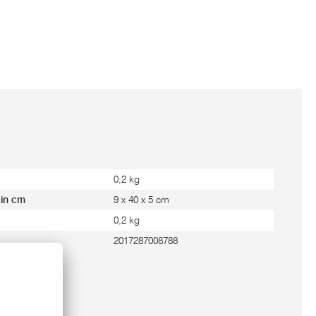
0,2 kg
 in cm
9 x 40 x 5 cm
0,2 kg
2017287008788