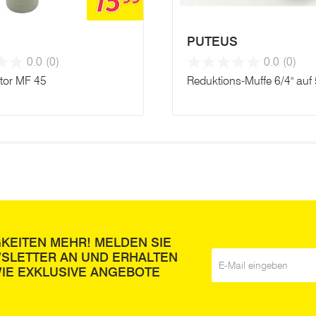
15
PUTEUS
0.0
(0)
0.0
(0)
tor MF 45
Reduktions-Muffe 6/4" auf 
GKEITEN MEHR! MELDEN SIE
WSLETTER AN UND ERHALTEN
E-Mail
*
IE EXKLUSIVE ANGEBOTE