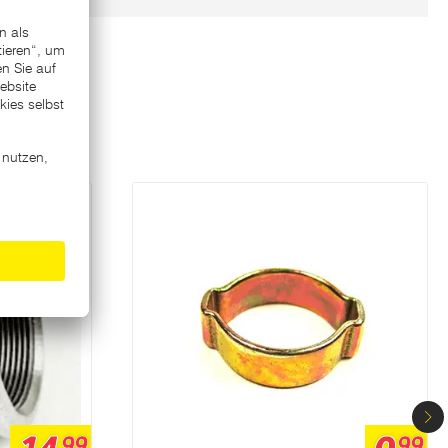
99
99