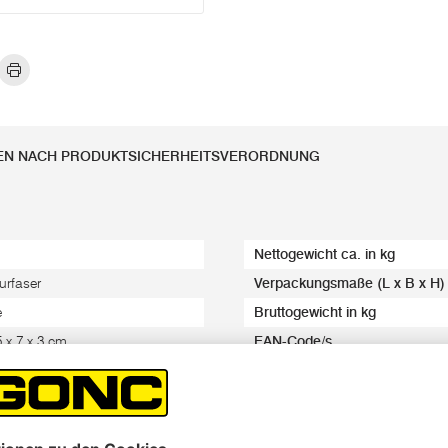
EN NACH PRODUKTSICHERHEITSVERORDNUNG
Nettogewicht ca. in kg
urfaser
Verpackungsmaße (L x B x H)
e
Bruttogewicht in kg
5 x 7 x 3 cm
EAN-Code/s