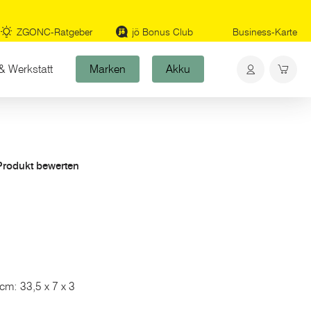
ZGONC-Ratgeber
jö Bonus Club
Business-Karte
& Werkstatt
Marken
Akku
 Produkt bewerten
cm: 33,5 x 7 x 3