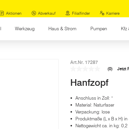
Aktionen
Abverkauf
Filialfinder
Karriere
l
Werkzeug
Haus & Strom
Pumpen
Kfz 
Art.Nr. 17287
(0)
Jetzt
Kein
Beurteilungswert
Hanfzopf
Link
auf
derselben
Seite.
Anschluss in Zoll: "
Material: Naturfaser
Verpackung: lose
Produktmaße (L x B x H) in 
Nettogewicht ca. in kg: 0,2