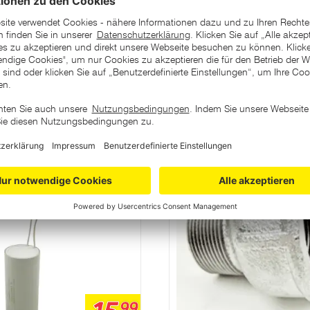
ategorie
99