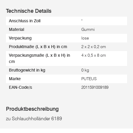
Technische Details
Anschluss in Zoll
"
Material
Gummi
Verpackung
lose
Produktmaße (L x B x H) in cm
2 x 2 x 0,2 cm
Verpackungsmaße (L x B x H) in
4 x 0,5 x 8 cm
cm
Bruttogewicht in kg
0 kg
Marke
PUTEUS
EAN-Code/s
2011591009189
Produktbeschreibung
zu Schlauchholländer 6189