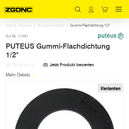
Inhaltsverzeichnis
PUTEUS Gummi-Flachdichtung 1/2"
Weitere Artikel in dieser Kategorie
Hauptinhalt
Inhaltsverzeichnis
Hauptnavigation
Start
Pumpen
Pumpen-Zubehör
Gummi-Flachdichtung 1/2"
Art.Nr. 11591
PUTEUS Gummi-Flachdichtung
1/2"
(0)
Jetzt Produkt bewerten
Kein
Beurteilungswert
Mehr Details
Link
auf
derselben
Varianten
Seite.