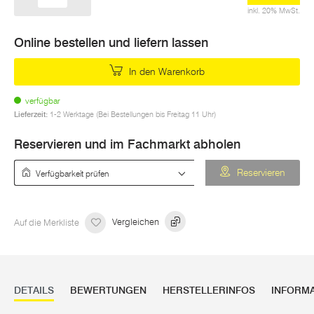
inkl. 20% MwSt.
Online bestellen und liefern lassen
In den Warenkorb
verfügbar
Lieferzeit:
1-2 Werktage (Bei Bestellungen bis Freitag 11 Uhr)
Reservieren und im Fachmarkt abholen
Verfügbarkeit prüfen
Reservieren
Auf die Merkliste
Vergleichen
DETAILS
BEWERTUNGEN
HERSTELLERINFOS
INFORM