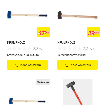
47
39
99
99
KRUMPHOLZ
KRUMPHOLZ
0.0
(0)
0.0
(0)
Steinschlögel 5 kg, mit Stiel
Vorschlaghammer 5 kg
In den Warenkorb
In den Warenkorb
Varianten