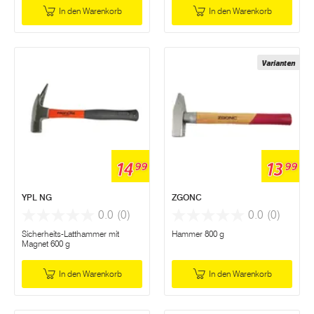
In den Warenkorb
In den Warenkorb
Varianten
14
13
99
99
YPL NG
ZGONC
0.0
(0)
0.0
(0)
Sicherheits-Latthammer mit
Hammer 800 g
Magnet 600 g
In den Warenkorb
In den Warenkorb