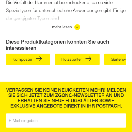
Die Vielfalt der Hämmer ist beeindruckend, da es viele
Spezialtypen für unterschiedliche Anwendungen gibt. Einige
der gängigsten Typen sind:
mehr lesen
- Der
Klauenhammer
: Ein vielseitiger Hammer mit einer
flachen Seite zum Einschlagen von Nägeln und einer
Diese Produktkategorien könnten Sie auch
gekrümmten Seite zum Entfernen von Nägeln.
interessieren
- Der
Schlosserhammer
: Ein schwerer Hammer mit einem
Komposter
Holzspalter
Gartenwer
flachen Kopf, der in der Metallbearbeitung und im
Bau
eingesetzt wird.
- Der
Vorschlaghammer
: Ein schwerer Hammer mit einem
VERPASSEN SIE KEINE NEUIGKEITEN MEHR! MELDEN
großen Kopf, der hauptsächlich für Abbrucharbeiten und
SIE SICH JETZT ZUM ZGONC-NEWSLETTER AN UND
ERHALTEN SIE NEUE FLUGBLÄTTER SOWIE
Steinarbeiten verwendet wird.
EXKLUSIVE ANGEBOTE DIREKT IN IHR POSTFACH.
- Der
Kugelhammer
: Ein Hammer mit einem runden Kopf,
E-Mail
*
der oft in der
Metallbearbeitung
und beim Formen von
Metall verwendet wird.