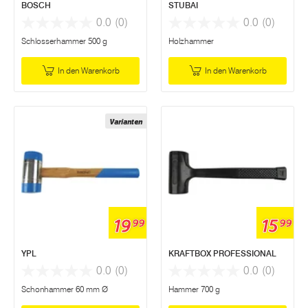
BOSCH
STUBAI
0.0
(0)
0.0
(0)
Schlosserhammer 500 g
Holzhammer
In den Warenkorb
In den Warenkorb
Varianten
19
15
99
99
YPL
KRAFTBOX PROFESSIONAL
0.0
(0)
0.0
(0)
Schonhammer 60 mm Ø
Hammer 700 g