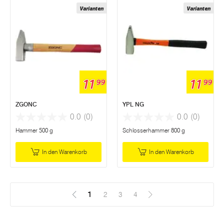
Varianten
Varianten
11
11
99
99
ZGONC
YPL NG
0.0
(0)
0.0
(0)
Hammer 500 g
Schlosserhammer 800 g
In den Warenkorb
In den Warenkorb
1
(Aktuell)
2
3
4