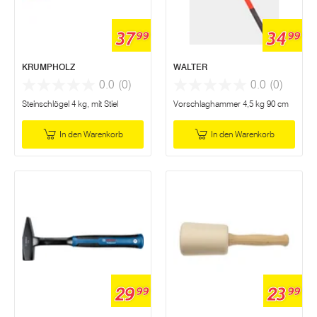
37
34
99
99
KRUMPHOLZ
WALTER
0.0
(0)
0.0
(0)
Steinschlögel 4 kg, mit Stiel
Vorschlaghammer 4,5 kg 90 cm
In den Warenkorb
In den Warenkorb
29
23
99
99