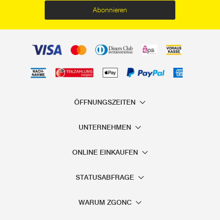
Abonnieren
- Der
Schlosserhammer
: Ein kleinerer Hammer mit einem
abgerundeten Kopf, der in der Schmiedekunst und im
Formenbau verwendet wird.
- Der
Gummihammer
: Dieser Hammer hat einen Kopf aus
einer Hartgummimischung und dient zum Festschlagen
empfindlicher Materialien oder Bauteile (z.B. Fliesen).
ÖFFNUNGSZEITEN
- Der
Latthammer
(Zimmermannshammer): Sein
Hammerkopf besitzt eine spitz zulaufende Finne, die es
UNTERNEHMEN
ermöglicht, den Hammer in ein Holzstück einzuschlagen.
ONLINE EINKAUFEN
Ein integrierter Nagelheber im Kopf erleichtert das Entfernen
von Nägeln.
STATUSABFRAGE
- Der
Maurerhammer
: Da er Steine in Form schlägt ist der
Kopf oft mit einer scharfen, waagerechten Kante am
WARUM ZGONC
hinteren Teil versehen.