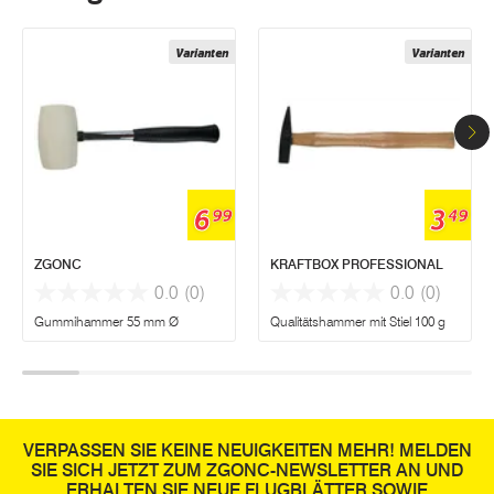
Varianten
Varianten
6
3
99
49
ZGONC
KRAFTBOX PROFESSIONAL
0.0
(0)
0.0
(0)
Gummihammer 55 mm Ø
Qualitätshammer mit Stiel 100 g
VERPASSEN SIE KEINE NEUIGKEITEN MEHR! MELDEN
SIE SICH JETZT ZUM ZGONC-NEWSLETTER AN UND
ERHALTEN SIE NEUE FLUGBLÄTTER SOWIE