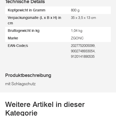
Technische Details
Kopfgewicht in Gramm
800 g
Verpackungsmaße (L x B x H) in
35 x 3,5 x 13 cm
cm
Bruttogewicht in kg
1,04 kg
Marke
ZGONC
EAN-Code/s
2027752005099,
9002748933054,
9120141890535
Produktbeschreibung
mit Schlagschutz
Weitere Artikel in dieser
Kategorie