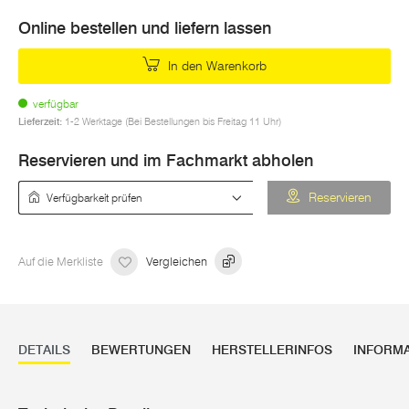
Online bestellen und liefern lassen
In den Warenkorb
verfügbar
Lieferzeit:
1-2 Werktage (Bei Bestellungen bis Freitag 11 Uhr)
Reservieren und im Fachmarkt abholen
Verfügbarkeit prüfen
Reservieren
Auf die Merkliste
Vergleichen
DETAILS
BEWERTUNGEN
HERSTELLERINFOS
INFORM