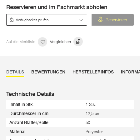
Reservieren und im Fachmarkt abholen
Verfügbarkeit prüfen
Reservieren
Auf die Merkliste
Vergleichen
DETAILS
BEWERTUNGEN
HERSTELLERINFOS
INFORM
Technische Details
Inhalt in Stk.
1 Stk.
Durchmesser in cm
12,5 cm
Anzahl Blätter/Rolle
50
Material
Polyester