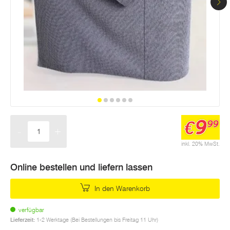
9
€
99
-
+
Menge
inkl. 20% MwSt.
Online bestellen und liefern lassen
In den Warenkorb
verfügbar
Lieferzeit:
1-2 Werktage (Bei Bestellungen bis Freitag 11 Uhr)