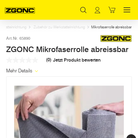
Inhaltsverzeichnis
ZGONC Mikrofaserrolle abreissbar
Weitere Artikel in dieser Kategorie
Hauptinhalt
Inhaltsverzeichnis
Hauptnavigation
kstatteinrichtung
Zubehör zu Werkstatteinrichtung
Mikrofaserrolle abreissbar
Art.Nr. 65890
ZGONC Mikrofaserrolle abreissbar
(0)
Jetzt Produkt bewerten
Kein
Beurteilungswert
Mehr Details
Link
auf
derselben
Seite.