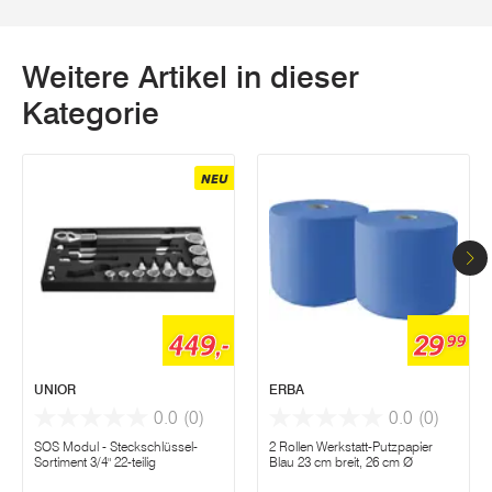
Weitere Artikel in dieser
Kategorie
NEU
449,-
29
99
UNIOR
ERBA
0.0
(0)
0.0
(0)
SOS Modul - Steckschlüssel-
2 Rollen Werkstatt-Putzpapier
Sortiment 3/4" 22-teilig
Blau 23 cm breit, 26 cm Ø