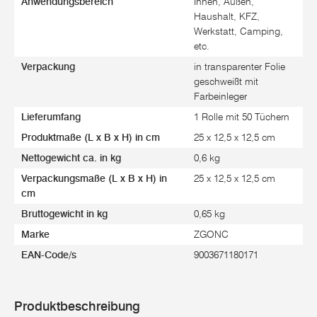
Anwendungsbereich
Innen, Außen,
Haushalt, KFZ,
Werkstatt, Camping,
etc.
Verpackung
in transparenter Folie
geschweißt mit
Farbeinleger
Lieferumfang
1 Rolle mit 50 Tüchern
Produktmaße (L x B x H) in cm
25 x 12,5 x 12,5 cm
Nettogewicht ca. in kg
0,6 kg
Verpackungsmaße (L x B x H) in
25 x 12,5 x 12,5 cm
cm
Bruttogewicht in kg
0,65 kg
Marke
ZGONC
EAN-Code/s
9003671180171
Produktbeschreibung