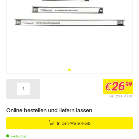
26
€
99
-
+
Menge
inkl. 20% MwSt.
Online bestellen und liefern lassen
In den Warenkorb
verfügbar