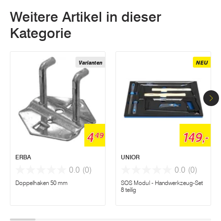
Weitere Artikel in dieser
Kategorie
Varianten
NEU
4
149,-
49
ERBA
UNIOR
0.0
(0)
0.0
(0)
Doppelhaken 50 mm
SOS Modul - Handwerkzeug-Set
8 teilig