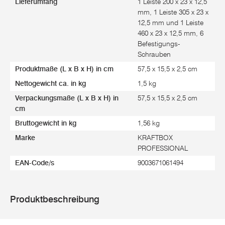
Lieferumfang
1 Leiste 200 x 23 x 12,5
mm, 1 Leiste 305 x 23 x
12,5 mm und 1 Leiste
460 x 23 x 12,5 mm, 6
Befestigungs-
Schrauben
Produktmaße (L x B x H) in cm
57,5 x 15,5 x 2,5 cm
Nettogewicht ca. in kg
1,5 kg
Verpackungsmaße (L x B x H) in
57,5 x 15,5 x 2,5 cm
cm
Bruttogewicht in kg
1,56 kg
Marke
KRAFTBOX
PROFESSIONAL
EAN-Code/s
9003671061494
Produktbeschreibung