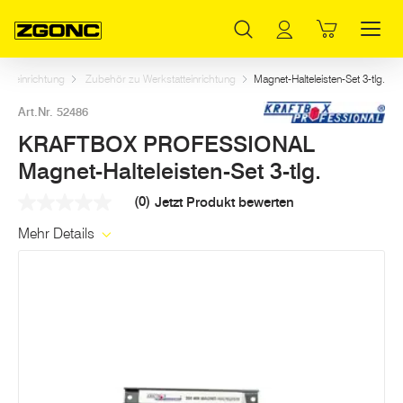
Inhaltsverzeichnis
KRAFTBOX PROFESSIONAL Magnet-Halteleisten-Set 3-tlg.
Weitere Artikel in dieser Kategorie
Hauptinhalt
Inhaltsverzeichnis
Hauptnavigation
atteinrichtung
Zubehör zu Werkstatteinrichtung
Magnet-Halteleisten-Set 3-tlg.
Art.Nr. 52486
KRAFTBOX PROFESSIONAL
Magnet-Halteleisten-Set 3-tlg.
(0)
Jetzt Produkt bewerten
Kein
Beurteilungswert
Mehr Details
Link
auf
derselben
Seite.