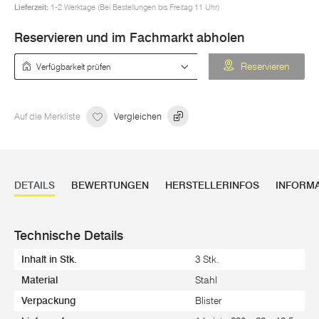
Lieferzeit:
1-2 Werktage (Bei Bestellungen bis Freitag 11 Uhr)
Reservieren und im Fachmarkt abholen
Verfügbarkeit prüfen
Reservieren
Auf die Merkliste
Vergleichen
DETAILS
BEWERTUNGEN
HERSTELLERINFOS
INFORM
Technische Details
Inhalt in Stk.
3 Stk.
Material
Stahl
Verpackung
Blister