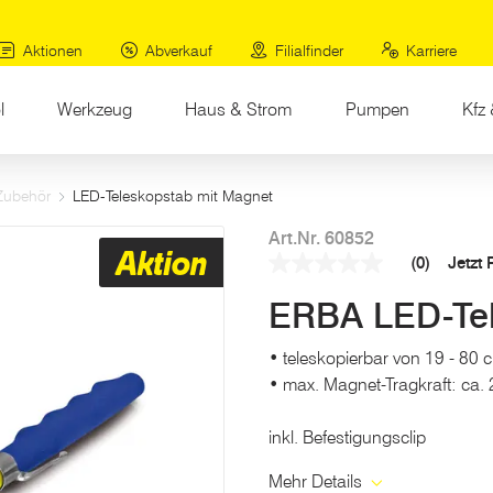
Aktionen
Abverkauf
Filialfinder
Karriere
l
Werkzeug
Haus & Strom
Pumpen
Kfz 
Zubehör
LED-Teleskopstab mit Magnet
Art.Nr. 60852
Aktion
(0)
Jetzt
Kein
Beurteilungswert
ERBA LED-Tel
Link
auf
derselben
• teleskopierbar von 19 - 80 
Seite.
• max. Magnet-Tragkraft: ca. 
inkl. Befestigungsclip
Mehr Details