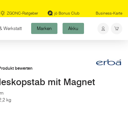
ZGONC-Ratgeber
jö Bonus Club
Business-Karte
& Werkstatt
Marken
Akku
 Produkt bewerten
eskopstab mit Magnet
cm
2,2 kg