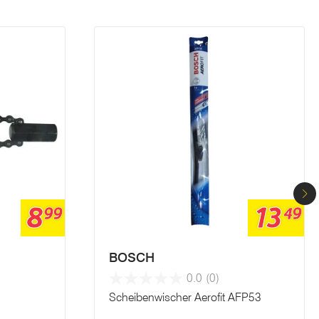
8
13
99
49
BOSCH
0.0
(0)
Scheibenwischer Aerofit AFP53