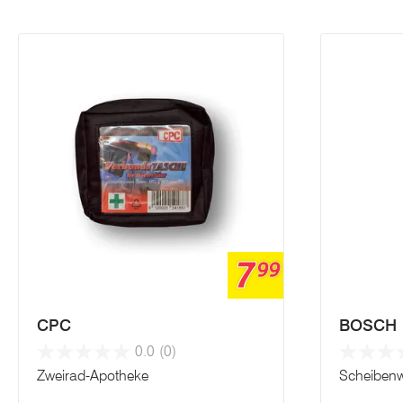
7
99
CPC
BOSCH
0.0
(0)
Zweirad-Apotheke
Scheibenw