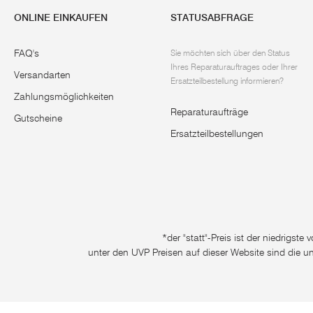
ONLINE EINKAUFEN
STATUSABFRAGE
FAQ's
Sie möchten sich über den Status
Ihres Reparaturauftrages oder Ihrer
Versandarten
Ersatzteilbestellung informieren?
Zahlungsmöglichkeiten
Reparaturaufträge
Gutscheine
Ersatzteilbestellungen
*der "statt"-Preis ist der niedrigst
unter den UVP Preisen auf dieser Website sind die u