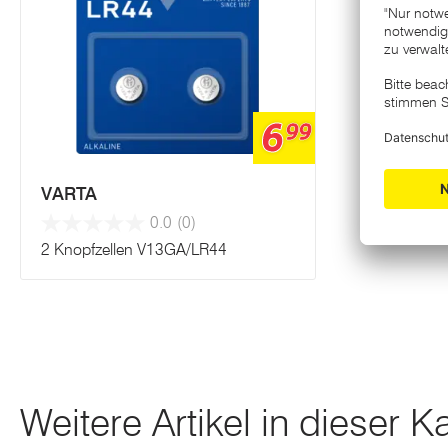
6
99
VARTA
0.0
(0)
2 Knopfzellen V13GA/LR44
Weitere Artikel in dieser K