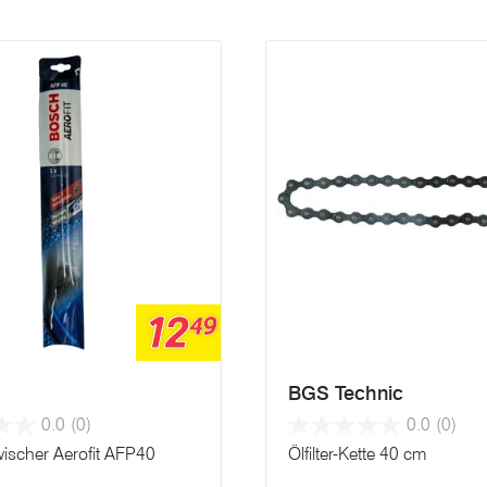
12
49
BGS Technic
0.0
(0)
0.0
(0)
ischer Aerofit AFP40
Ölfilter-Kette 40 cm