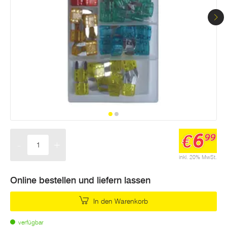
6
€
99
-
+
Menge
inkl. 20% MwSt.
Online bestellen und liefern lassen
In den Warenkorb
verfügbar