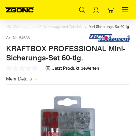
Inhaltsverzeichnis
KRAFTBOX PROFESSIONAL Mini-Sicherungs-Set 60-tlg.
Weitere Artikel in dieser Kategorie
Hauptinhalt
Inhaltsverzeichnis
Hauptnavigation
Kfz-Werkzeuge
Kfz-Werkzeuge und Zubehör
Mini-Sicherungs-Set 60-tlg.
Art.Nr. 54686
KRAFTBOX PROFESSIONAL Mini-
Sicherungs-Set 60-tlg.
(0)
Jetzt Produkt bewerten
Kein
Beurteilungswert
Mehr Details
Link
auf
derselben
Seite.