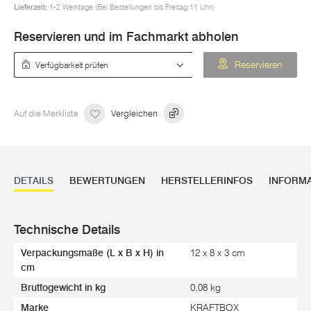
Lieferzeit:
1-2 Werktage (Bei Bestellungen bis Freitag 11 Uhr)
Reservieren und im Fachmarkt abholen
Verfügbarkeit prüfen
Reservieren
Auf die Merkliste
Vergleichen
DETAILS
BEWERTUNGEN
HERSTELLERINFOS
INFORM
Technische Details
Verpackungsmaße (L x B x H) in
12 x 8 x 3 cm
cm
Bruttogewicht in kg
0,08 kg
Marke
KRAFTBOX