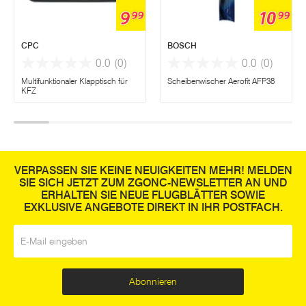
9
10
99
99
CPC
BOSCH
0.0
(0)
0.0
(0)
Multifunktionaler Klapptisch für
Scheibenwischer Aerofit AFP38
KFZ
VERPASSEN SIE KEINE NEUIGKEITEN MEHR! MELDEN
SIE SICH JETZT ZUM ZGONC-NEWSLETTER AN UND
ERHALTEN SIE NEUE FLUGBLÄTTER SOWIE
EXKLUSIVE ANGEBOTE DIREKT IN IHR POSTFACH.
E-Mail
*
Abonnieren