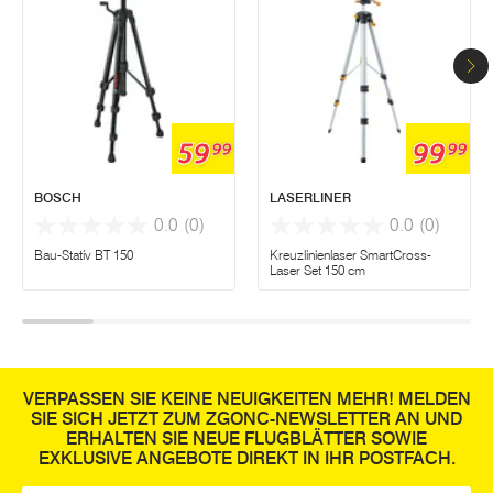
59
99
99
99
BOSCH
LASERLINER
0.0
(0)
0.0
(0)
Bau-Stativ BT 150
Kreuzlinienlaser SmartCross-
Laser Set 150 cm
VERPASSEN SIE KEINE NEUIGKEITEN MEHR! MELDEN
SIE SICH JETZT ZUM ZGONC-NEWSLETTER AN UND
ERHALTEN SIE NEUE FLUGBLÄTTER SOWIE
EXKLUSIVE ANGEBOTE DIREKT IN IHR POSTFACH.