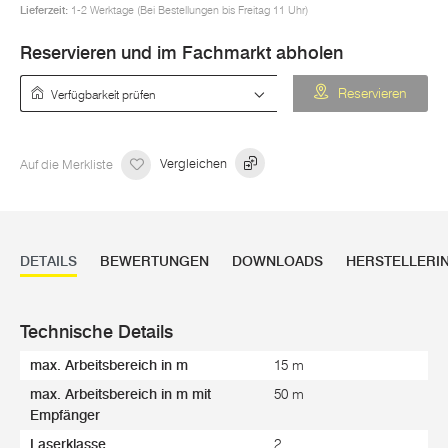
Lieferzeit:
1-2 Werktage (Bei Bestellungen bis Freitag 11 Uhr)
Reservieren und im Fachmarkt abholen
Verfügbarkeit prüfen
Reservieren
Auf die Merkliste
Vergleichen
DETAILS
BEWERTUNGEN
DOWNLOADS
HERSTELLERI
Technische Details
max. Arbeitsbereich in m
15 m
max. Arbeitsbereich in m mit
50 m
Empfänger
Laserklasse
2