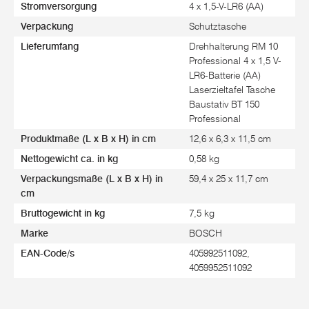
Stromversorgung
4 x 1,5-V-LR6 (AA)
Verpackung
Schutztasche
Lieferumfang
Drehhalterung RM 10
Professional 4 x 1,5 V-
LR6-Batterie (AA)
Laserzieltafel Tasche
Baustativ BT 150
Professional
Produktmaße (L x B x H) in cm
12,6 x 6,3 x 11,5 cm
Nettogewicht ca. in kg
0,58 kg
Verpackungsmaße (L x B x H) in
59,4 x 25 x 11,7 cm
cm
Bruttogewicht in kg
7,5 kg
Marke
BOSCH
EAN-Code/s
405992511092,
4059952511092