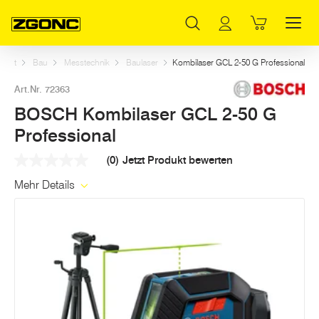
Inhaltsverzeichnis
BOSCH Kombilaser GCL 2-50 G Professional
Dazu passt
Weitere Artikel in dieser Kategorie
Hauptinhalt
Inhaltsverzeichnis
Hauptnavigation
Start
Bau
Messtechnik
Baulaser
Kombilaser GCL 2-50 G Professional
Art.Nr. 72363
BOSCH Kombilaser GCL 2-50 G
Professional
(0)
Jetzt Produkt bewerten
Kein
Beurteilungswert
Mehr Details
Link
auf
derselben
Seite.