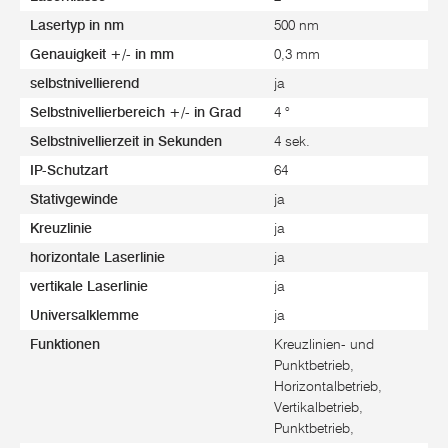
Lasertyp in nm
500 nm
Genauigkeit +/- in mm
0,3 mm
selbstnivellierend
ja
Selbstnivellierbereich +/- in Grad
4 °
Selbstnivellierzeit in Sekunden
4 sek.
IP-Schutzart
64
Stativgewinde
ja
Kreuzlinie
ja
horizontale Laserlinie
ja
vertikale Laserlinie
ja
Universalklemme
ja
Funktionen
Kreuzlinien- und
Punktbetrieb,
Horizontalbetrieb,
Vertikalbetrieb,
Punktbetrieb,