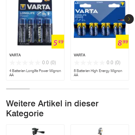
5
8
49
99
VARTA
VARTA
0.0
(0)
0.0
(0)
4 Batterien Longlife Power Mignon
8 Batterien High Energy Mignon
AA
AA
Weitere Artikel in dieser
Kategorie