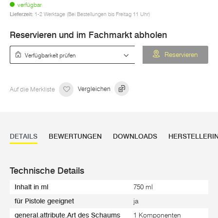
verfügbar
Lieferzeit:
1-2 Werktage (Bei Bestellungen bis Freitag 11 Uhr)
Reservieren und im Fachmarkt abholen
Verfügbarkeit prüfen
Reservieren
Auf die Merkliste
Vergleichen
DETAILS
BEWERTUNGEN
DOWNLOADS
HERSTELLERI
Technische Details
Inhalt in ml
750 ml
für Pistole geeignet
ja
general.attribute.Art des Schaums
1 Komponenten