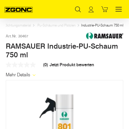
Inhaltsverzeichnis
RAMSAUER Industrie-PU-Schaum 750 ml
Weitere Artikel in dieser Kategorie
Hauptinhalt
Inhaltsverzeichnis
Hauptnavigation
und Dichtungsmaterial
Pu-Schäume und Pistolen
Industrie-PU-Schaum 750 ml
Art.Nr. 30467
RAMSAUER Industrie-PU-Schaum
750 ml
(0)
Jetzt Produkt bewerten
Kein
Beurteilungswert
Mehr Details
Link
auf
derselben
Seite.