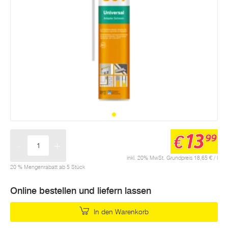
13
€
99
-
+
Menge
inkl. 20% MwSt. Grundpreis 18,65 € / l
20 % Mengenrabatt ab 5 Stück
Online bestellen und liefern lassen
In den Warenkorb