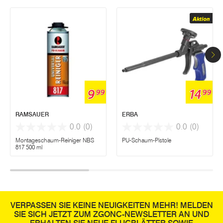
Aktion
9
14
99
99
RAMSAUER
ERBA
0.0
(0)
0.0
(0)
Montageschaum-Reiniger NBS
PU-Schaum-Pistole
817 500 ml
VERPASSEN SIE KEINE NEUIGKEITEN MEHR! MELDEN
SIE SICH JETZT ZUM ZGONC-NEWSLETTER AN UND