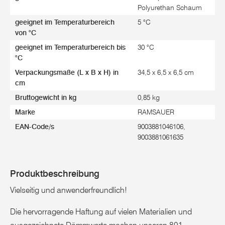
Polyurethan Schaum
geeignet im Temperaturbereich
5 °C
von °C
geeignet im Temperaturbereich bis
30 °C
°C
Verpackungsmaße (L x B x H) in
34,5 x 6,5 x 6,5 cm
cm
Bruttogewicht in kg
0,85 kg
Marke
RAMSAUER
EAN-Code/s
9003881046106,
9003881061635
Produktbeschreibung
Vielseitig und anwenderfreundlich!
Die hervorragende Haftung auf vielen Materialien und