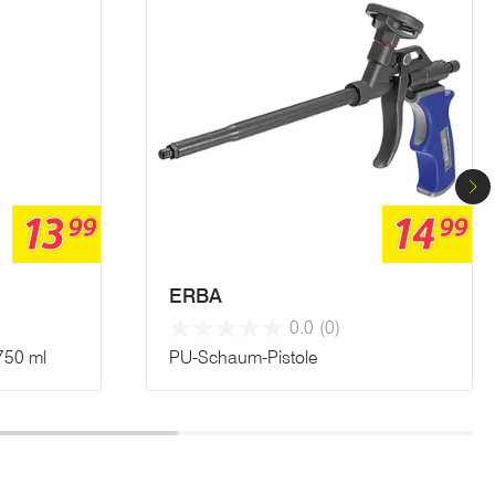
13
14
99
99
ERBA
0.0
(0)
750 ml
PU-Schaum-Pistole