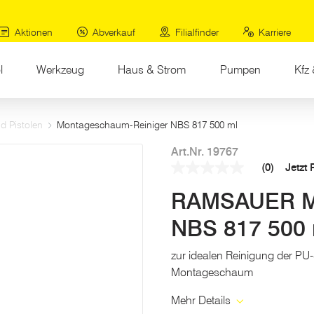
Aktionen
Abverkauf
Filialfinder
Karriere
l
Werkzeug
Haus & Strom
Pumpen
Kfz 
 Pistolen
Montageschaum-Reiniger NBS 817 500 ml
Art.Nr. 19767
(0)
Jetzt
Kein
Beurteilungswert
RAMSAUER Mo
Link
auf
derselben
NBS 817 500 
Seite.
zur idealen Reinigung der PU
Montageschaum
Mehr Details