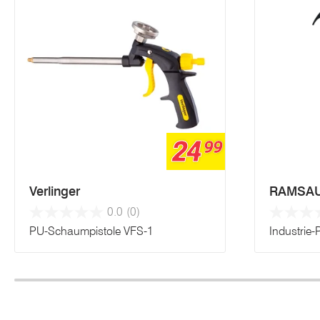
24
99
Verlinger
RAMSA
0.0
(0)
PU-Schaumpistole VFS-1
Industrie