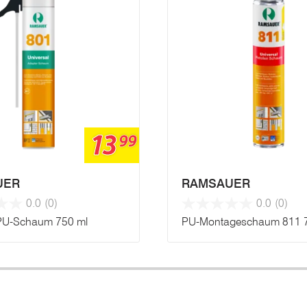
13
99
UER
RAMSAUER
0.0
(0)
0.0
(0)
-PU-Schaum 750 ml
PU-Montageschaum 811 