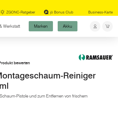
ZGONC-Ratgeber
jö Bonus Club
Business-Karte
& Werkstatt
Marken
Akku
 Produkt bewerten
ntageschaum-Reiniger
ml
-Schaum-Pistole und zum Entfernen von frischem