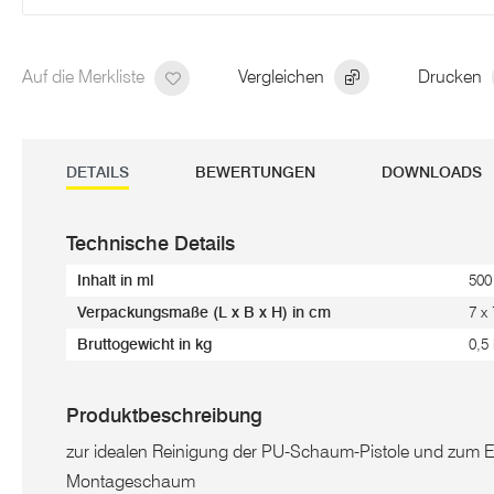
Auf die Merkliste
Vergleichen
Drucken
DETAILS
BEWERTUNGEN
DOWNLOADS
Technische Details
Inhalt in ml
500
Verpackungsmaße (L x B x H) in cm
7 x
Bruttogewicht in kg
0,5
Produktbeschreibung
zur idealen Reinigung der PU-Schaum-Pistole und zum E
Montageschaum