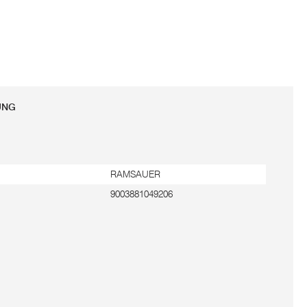
UNG
RAMSAUER
9003881049206