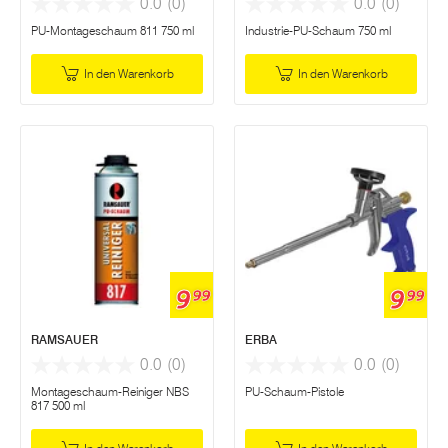
0.0
(0)
0.0
(0)
PU-Montageschaum 811 750 ml
Industrie-PU-Schaum 750 ml
In den Warenkorb
In den Warenkorb
9
9
99
99
RAMSAUER
ERBA
0.0
(0)
0.0
(0)
Montageschaum-Reiniger NBS
PU-Schaum-Pistole
817 500 ml