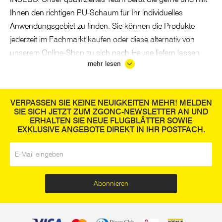
Ihnen den richtigen PU-Schaum für Ihr individuelles
Anwendungsgebiet zu finden. Sie können die Produkte
jederzeit im Fachmarkt kaufen oder diese alternativ von
unserem Online-Shop zu sich nach Hause liefern lassen.
mehr lesen
Wofür wird PU-Schaum verwendet?
Im Bauwesen findet
PU-Schaum
häufig Anwendung.
VERPASSEN SIE KEINE NEUIGKEITEN MEHR! MELDEN
Typischerweise wird dieser für die Befestigung von
SIE SICH JETZT ZUM ZGONC-NEWSLETTER AN UND
Bauelementen (wie zum Beispiel Verteilerkästen) oder zum
ERHALTEN SIE NEUE FLUGBLÄTTER SOWIE
EXKLUSIVE ANGEBOTE DIREKT IN IHR POSTFACH.
Füllen von Hohlräumen (zum Beispiel für den Schallschutz
oder zum Abdichten von Luftströmungen) verwendet. Wenn
E-Mail
*
der Schaum noch frisch und nicht ausgehärtet ist, lässt
sich dieser gut mit Aceton oder einem öligen Tuch
abwischen. Bereits ausgehärteter Schaum ist allerdings nur
Abonnieren
noch mechanisch ablösbar. Dabei ist auch zu beachten,
dass es eine hohe Umgebungsfeuchtigkeit gibt, da