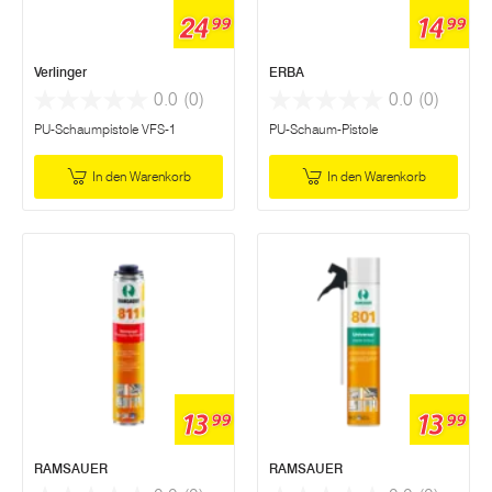
24
14
99
99
Verlinger
ERBA
0.0
(0)
0.0
(0)
PU-Schaumpistole VFS-1
PU-Schaum-Pistole
In den Warenkorb
In den Warenkorb
13
13
99
99
RAMSAUER
RAMSAUER