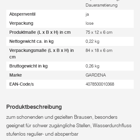
Dauerarretierung
Absperrventil
ja
Verpackung
lose
Produktmaße (L x B x H) in cm
75 x 12 x 6 cm
Nettogewicht ca. in kg
0,22 kg
Verpackungsmaße (L x B x H) in
84 x 18 x 6 cm
cm
Bruttogewicht in kg
0,26 kg
Marke
GARDENA
EAN-Code/s
4078500010368
Produktbeschreibung
zum schonenden und gezielten Brausen, besonders
geeignet für schwer zugängliche Stellen, Wasserdurchfluss
stufenlos regulier- und absperrbar