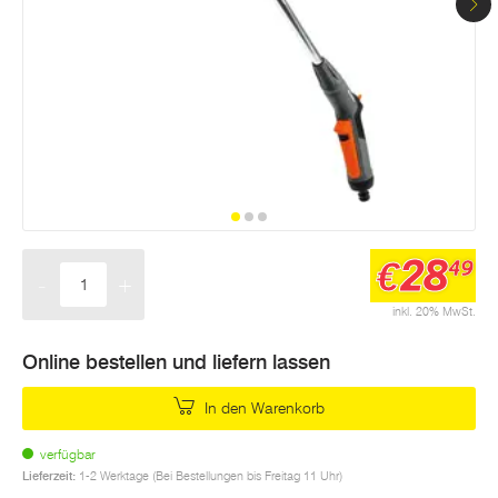
28
€
49
-
+
Menge
inkl. 20% MwSt.
Online bestellen und liefern lassen
In den Warenkorb
verfügbar
Lieferzeit:
1-2 Werktage (Bei Bestellungen bis Freitag 11 Uhr)