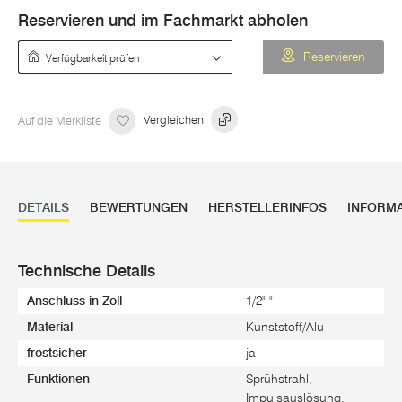
Reservieren und im Fachmarkt abholen
Verfügbarkeit prüfen
Reservieren
Auf die Merkliste
Vergleichen
DETAILS
BEWERTUNGEN
HERSTELLERINFOS
INFORM
Technische Details
Anschluss in Zoll
1/2" "
Material
Kunststoff/Alu
frostsicher
ja
Funktionen
Sprühstrahl,
Impulsauslösung,