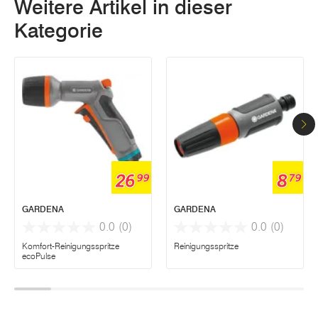
Weitere Artikel in dieser
Kategorie
26
8
99
79
GARDENA
GARDENA
0.0
(0)
0.0
(0)
Komfort-Reinigungsspritze
Reinigungsspritze
ecoPulse