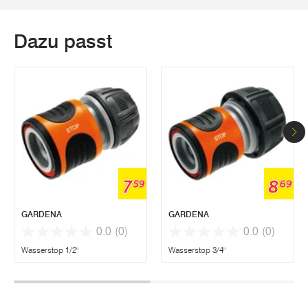
Dazu passt
7
8
59
69
GARDENA
GARDENA
0.0
(0)
0.0
(0)
Wasserstop 1/2"
Wasserstop 3/4"