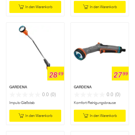
In den Warenkorb
In den Warenkorb
28
27
49
99
GARDENA
GARDENA
0.0
(0)
0.0
(0)
Impuls-Gießstab
Komfort-Reinigungsbrause
In den Warenkorb
In den Warenkorb