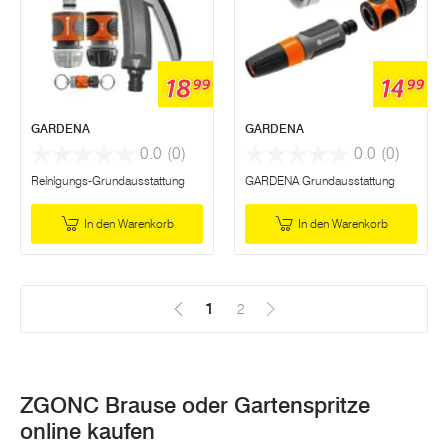
18
14
99
99
GARDENA
GARDENA
0.0
(0)
0.0
(0)
Reinigungs-Grundausstattung
GARDENA Grundausstattung
In den Warenkorb
In den Warenkorb
1
(Aktuell)
2
ZGONC Brause oder Gartenspritze
online kaufen