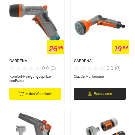
26
19
99
99
GARDENA
GARDENA
0.0
(0)
0.0
(0)
Komfort-Reinigungsspritze
Classic Multibrause
ecoPulse
In den Warenkorb
Reservieren