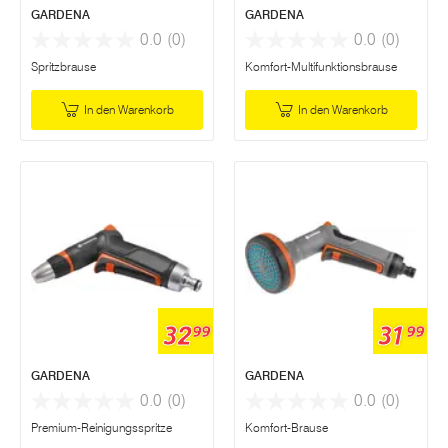
GARDENA
GARDENA
0.0
(0)
0.0
(0)
Spritzbrause
Komfort-Multifunktionsbrause
In den Warenkorb
In den Warenkorb
32
31
99
99
GARDENA
GARDENA
0.0
(0)
0.0
(0)
Premium-Reinigungsspritze
Komfort-Brause