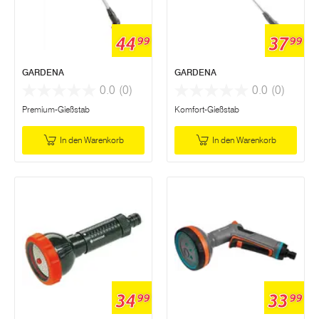
44
37
99
99
GARDENA
GARDENA
0.0
(0)
0.0
(0)
Premium-Gießstab
Komfort-Gießstab
In den Warenkorb
In den Warenkorb
34
33
99
99