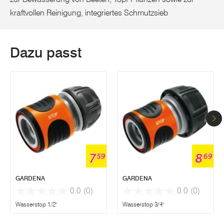
kraftvollen Reinigung, integriertes Schmutzsieb
Dazu passt
7
8
59
69
GARDENA
GARDENA
0.0
(0)
0.0
(0)
Wasserstop 1/2"
Wasserstop 3/4"