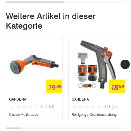
Weitere Artikel in dieser
Kategorie
19
18
99
99
GARDENA
GARDENA
0.0
(0)
0.0
(0)
Classic Multibrause
Reinigungs-Grundausstattung