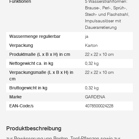
Funktionen
5 Wasserstrahlformen:
Brause-, Perl-, Sprüh-,
Stech- und Flachstrahl,
Impulsauslöser mit
Dauerarretierung
Wassermenge regulierbar
ja
Verpackung
Karton
Produktmaße (L x B x H) in cm
22 x 22 x 10 cm
Nettogewicht ca. in kg
0,32 kg
Verpackungsmaße (L x B x H) in
22 x 22 x 10 cm
cm
Bruttogewicht in kg
0,32 kg
Marke
GARDENA
EAN-Code/s
4078500024228
Produktbeschreibung
zur Bewässerung von Beeten, Topf-Pflanzen sowie zur