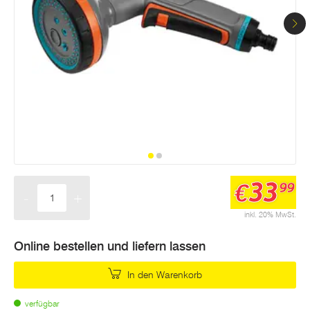
33
€
99
-
+
Menge
inkl. 20% MwSt.
Online bestellen und liefern lassen
In den Warenkorb
verfügbar