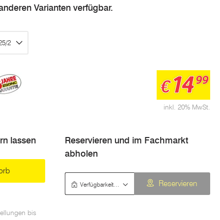
n anderen Varianten verfügbar.
25/2
14
99
€
inkl. 20% MwSt.
ern lassen
Reservieren und im Fachmarkt
abholen
orb
Verfügbarkeit prüfen
Reservieren
ellungen bis