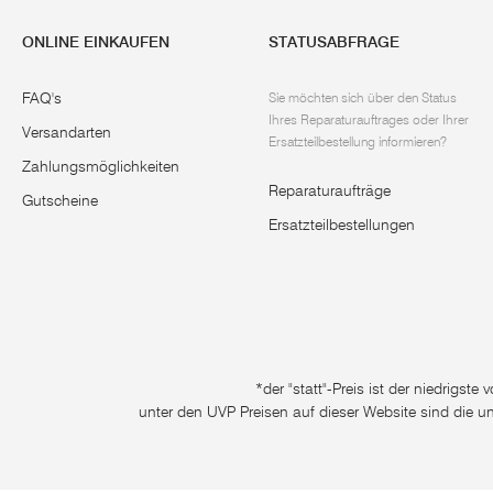
ONLINE EINKAUFEN
STATUSABFRAGE
FAQ's
Sie möchten sich über den Status
Ihres Reparaturauftrages oder Ihrer
Versandarten
Ersatzteilbestellung informieren?
Zahlungsmöglichkeiten
Reparaturaufträge
Gutscheine
Ersatzteilbestellungen
*der "statt"-Preis ist der niedrigst
unter den UVP Preisen auf dieser Website sind die u