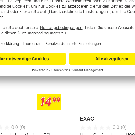
ategorie
Varianten
14
99
EXACT
0.0
(0)
0.0
(0)