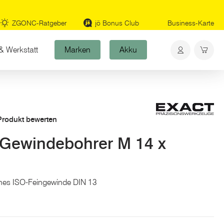
ZGONC-Ratgeber
jö Bonus Club
Business-Karte
& Werkstatt
Marken
Akku
 Produkt bewerten
Gewindebohrer M 14 x
ches ISO-Feingewinde DIN 13