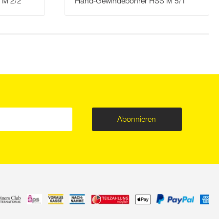
 M 2/2
Hand-Gewindebohrer HSS M 5/1
Abonnieren