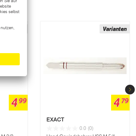
Varianten
Varianten
4
4
99
79
EXACT
0.0
(0)