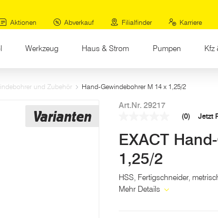
Aktionen
Abverkauf
Filialfinder
Karriere
l
Werkzeug
Haus & Strom
Pumpen
Kfz 
indebohrer und Zubehör
Hand-Gewindebohrer M 14 x 1,25/2
Art.Nr. 29217
Varianten
(0)
Jetzt
Kein
Beurteilungswert
EXACT Hand-
Link
auf
derselben
1,25/2
Seite.
HSS, Fertigschneider, metris
Mehr Details