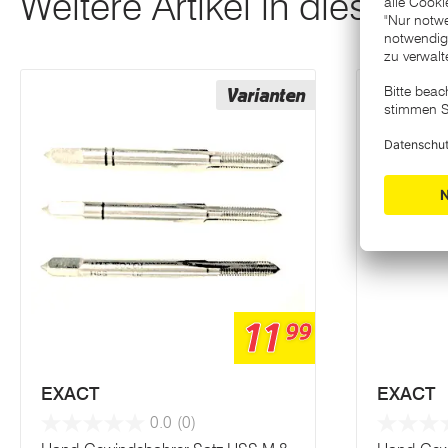
Weitere Artikel in dieser K
Varianten
11
99
EXACT
EXACT
0.0
(0)