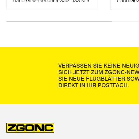
Hand-Gewindebohrer-Satz HSS M 8
Hand-Gewi
VERPASSEN SIE KEINE NEUI
SICH JETZT ZUM ZGONC-NE
SIE NEUE FLUGBLÄTTER SOW
DIREKT IN IHR POSTFACH.