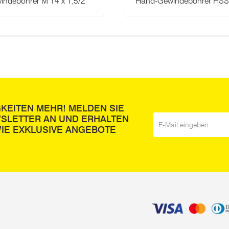
ndebohrer M 14 x 1,5/2
Hand-Gewindebohrer HSS
GKEITEN MEHR! MELDEN SIE
WSLETTER AN UND ERHALTEN
E-Mail
*
IE EXKLUSIVE ANGEBOTE