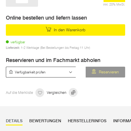
inkl. 20% MwSt.
Online bestellen und liefern lassen
In den Warenkorb
verfügbar
Lieferzeit:
1-2 Werktage (Bei Bestellungen bis Freitag 11 Uhr)
Reservieren und im Fachmarkt abholen
Verfügbarkeit prüfen
Reservieren
Auf die Merkliste
Vergleichen
DETAILS
BEWERTUNGEN
HERSTELLERINFOS
INFORM