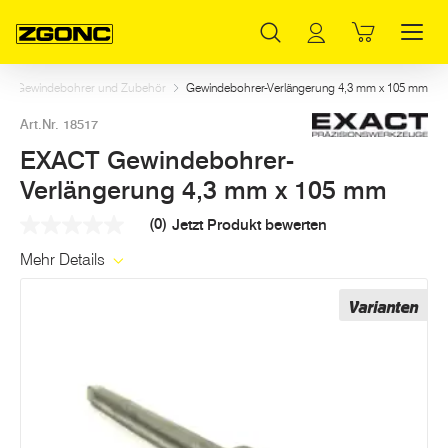
Inhaltsverzeichnis
EXACT Gewindebohrer-Verlängerung 4,3 mm x 105 mm
Weitere Artikel in dieser Kategorie
Hauptinhalt
Inhaltsverzeichnis
Hauptnavigation
Gewindebohrer und Zubehör
Gewindebohrer-Verlängerung 4,3 mm x 105 mm
Art.Nr. 18517
EXACT Gewindebohrer-
Verlängerung 4,3 mm x 105 mm
(0)
Jetzt Produkt bewerten
Kein
Beurteilungswert
Mehr Details
Link
auf
derselben
Varianten
Seite.