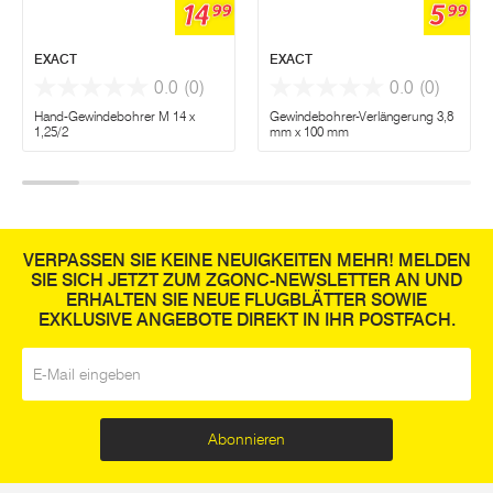
14
5
99
99
EXACT
EXACT
0.0
(0)
0.0
(0)
Hand-Gewindebohrer M 14 x
Gewindebohrer-Verlängerung 3,8
1,25/2
mm x 100 mm
VERPASSEN SIE KEINE NEUIGKEITEN MEHR! MELDEN
SIE SICH JETZT ZUM ZGONC-NEWSLETTER AN UND
ERHALTEN SIE NEUE FLUGBLÄTTER SOWIE
EXKLUSIVE ANGEBOTE DIREKT IN IHR POSTFACH.
E-Mail
*
Abonnieren