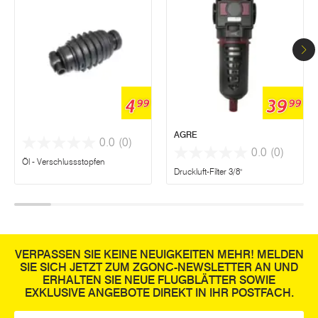
4
39
99
99
AGRE
0.0
(0)
0.0
(0)
Öl - Verschlussstopfen
Druckluft-Filter 3/8"
VERPASSEN SIE KEINE NEUIGKEITEN MEHR! MELDEN
SIE SICH JETZT ZUM ZGONC-NEWSLETTER AN UND
ERHALTEN SIE NEUE FLUGBLÄTTER SOWIE
EXKLUSIVE ANGEBOTE DIREKT IN IHR POSTFACH.
E-Mail
*