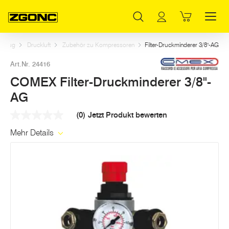
Inhaltsverzeichnis
COMEX Filter-Druckminderer 3/8"-AG
Weitere Artikel in dieser Kategorie
Hauptinhalt
Inhaltsverzeichnis
Hauptnavigation
rkzeug
Druckluft
Zubehör zu Kompressoren
Filter-Druckminderer 3/8"-AG
Art.Nr. 24416
COMEX Filter-Druckminderer 3/8"-
AG
(0)
Jetzt Produkt bewerten
Kein
Beurteilungswert
Mehr Details
Link
auf
derselben
Seite.