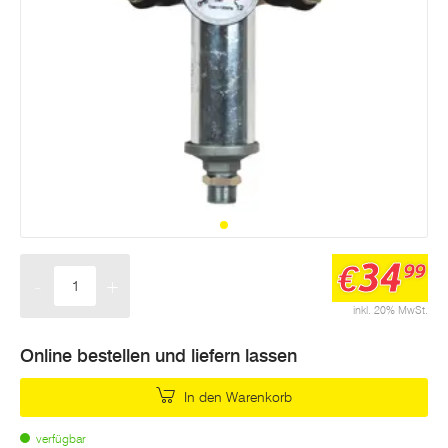
34
€
99
-
+
Menge
inkl. 20% MwSt.
Online bestellen und liefern lassen
In den Warenkorb
verfügbar