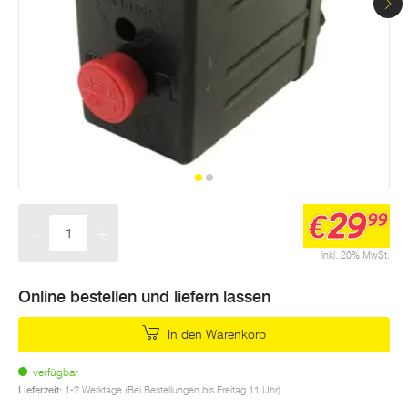
29
€
99
-
+
Menge
inkl. 20% MwSt.
Online bestellen und liefern lassen
In den Warenkorb
verfügbar
Lieferzeit:
1-2 Werktage (Bei Bestellungen bis Freitag 11 Uhr)