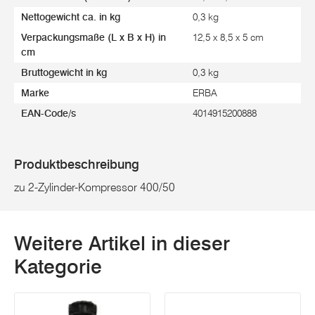
Nettogewicht ca. in kg
0,3 kg
Verpackungsmaße (L x B x H) in
12,5 x 8,5 x 5 cm
cm
Bruttogewicht in kg
0,3 kg
Marke
ERBA
EAN-Code/s
4014915200888
Produktbeschreibung
zu 2-Zylinder-Kompressor 400/50
Weitere Artikel in dieser
Kategorie