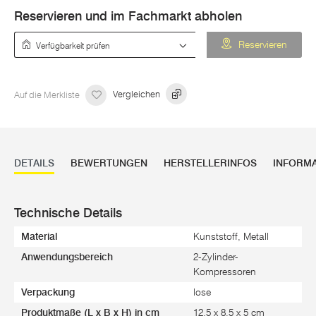
Reservieren und im Fachmarkt abholen
Verfügbarkeit prüfen
Reservieren
Auf die Merkliste
Vergleichen
DETAILS
BEWERTUNGEN
HERSTELLERINFOS
INFORM
Technische Details
Material
Kunststoff, Metall
Anwendungsbereich
2-Zylinder-
Kompressoren
Verpackung
lose
Produktmaße (L x B x H) in cm
12,5 x 8,5 x 5 cm