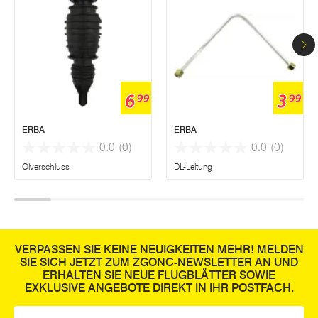
6
3
99
99
ERBA
ERBA
0.0
(0)
0.0
(0)
Ölverschluss
DL-Leitung
VERPASSEN SIE KEINE NEUIGKEITEN MEHR! MELDEN
SIE SICH JETZT ZUM ZGONC-NEWSLETTER AN UND
ERHALTEN SIE NEUE FLUGBLÄTTER SOWIE
EXKLUSIVE ANGEBOTE DIREKT IN IHR POSTFACH.
E-Mail
*