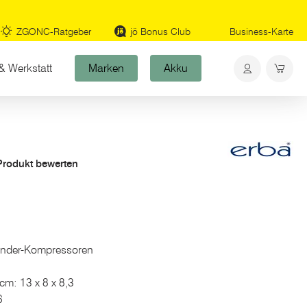
ZGONC-Ratgeber
jö Bonus Club
Business-Karte
& Werkstatt
Marken
Akku
 Produkt bewerten
inder-Kompressoren
cm: 13 x 8 x 8,3
6