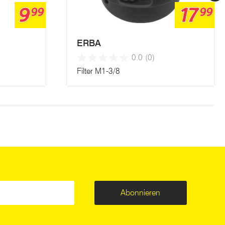
9
17
99
99
ERBA
0.0
(0)
Filter M1-3/8
Abonnieren