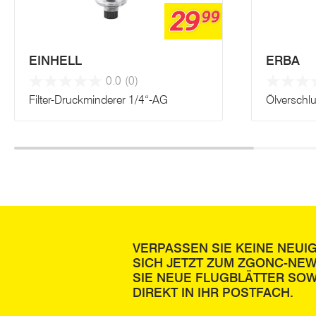
29
99
EINHELL
ERBA
0.0
(0)
Filter-Druckminderer 1/4“-AG
Ölverschl
VERPASSEN SIE KEINE NEUI
SICH JETZT ZUM ZGONC-NE
SIE NEUE FLUGBLÄTTER SOW
DIREKT IN IHR POSTFACH.