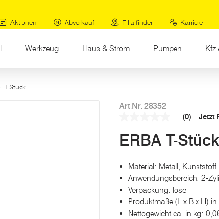
Aktionen
Abverkauf
Filialfinder
Karriere
l
Werkzeug
Haus & Strom
Pumpen
Kfz 
T-Stück
Art.Nr. 28352
(0)
Jetzt
Kein
Beurteilungswert
ERBA T-Stück
Link
auf
derselben
Seite.
Material: Metall, Kunststoff
Anwendungsbereich: 2-Zyl
Verpackung: lose
Produktmaße (L x B x H) in 
Nettogewicht ca. in kg: 0,0