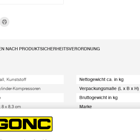
EN NACH PRODUKTSICHERHEITSVERORDNUNG
all, Kunststoff
Nettogewicht ca. in kg
ylinder-Kompressoren
Verpackungsmaße (L x B x H)
e
Bruttogewicht in kg
x 8 x 8,3 cm
Marke