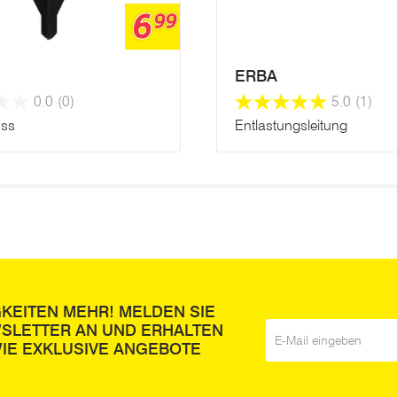
6
99
ERBA
0.0
(0)
5.0
(1)
uss
Entlastungsleitung
GKEITEN MEHR! MELDEN SIE
WSLETTER AN UND ERHALTEN
E-Mail
*
IE EXKLUSIVE ANGEBOTE