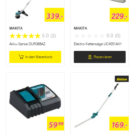
339,-
229,-
MAKITA
MAKITA
5.0
(3)
0.0
(0)
Akku-Sense DUR368AZ
Elektro-Kettensäge UC4051AX1
In den Warenkorb
Reservieren
Aktion
59
169,-
99