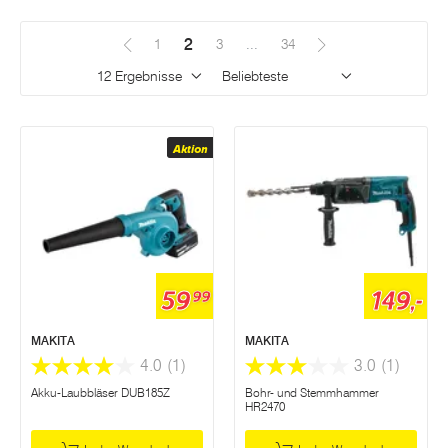
Ladeströmen.
überwacht
2
(Aktuell)
1
3
...
34
Ergebnisse pro Seite
Sortieren
Aktion
59
149,-
99
MAKITA
MAKITA
4.0
(1)
3.0
(1)
Akku-Laubbläser DUB185Z
Bohr- und Stemmhammer
HR2470