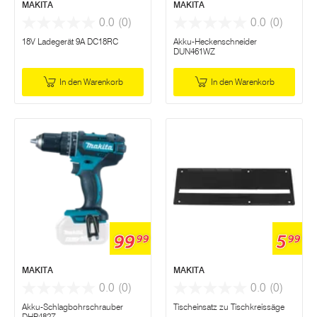
MAKITA
MAKITA
0.0
(0)
0.0
(0)
18V Ladegerät 9A DC18RC
Akku-Heckenschneider
DUN461WZ
In den Warenkorb
In den Warenkorb
99
5
99
99
MAKITA
MAKITA
0.0
(0)
0.0
(0)
Akku-Schlagbohrschrauber
Tischeinsatz zu Tischkreissäge
DHP482Z