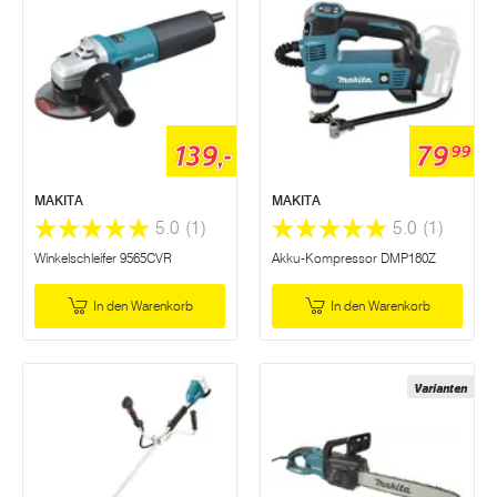
139,-
79
99
MAKITA
MAKITA
5.0
(1)
5.0
(1)
Winkelschleifer 9565CVR
Akku-Kompressor DMP180Z
In den Warenkorb
In den Warenkorb
Varianten