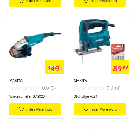
In den Warenkorb
In den Warenkorb
149,-
89
99
MAKITA
MAKITA
0.0
(0)
0.0
(0)
Winkelschleifer GA9020
Stichsäge 4329
In den Warenkorb
In den Warenkorb