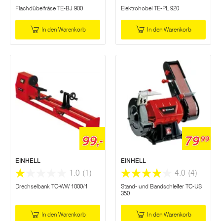
Flachdübelfräse TE-BJ 900
Elektrohobel TE-PL 920
In den Warenkorb
In den Warenkorb
99,-
79
99
EINHELL
EINHELL
1.0
(1)
4.0
(4)
Drechselbank TC-WW 1000/1
Stand- und Bandschleifer TC-US
350
In den Warenkorb
In den Warenkorb