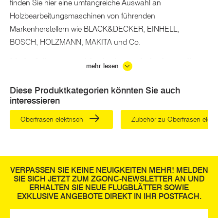
finden Sie hier eine umfangreiche Auswahl an
Holzbearbeitungsmaschinen von führenden
Markenherstellern wie BLACK&DECKER, EINHELL,
BOSCH, HOLZMANN, MAKITA und Co.
Holz fräsen und hobeln - wir haben die
mehr lesen
passenden Maschinen & Werkzeuge
Diese Produktkategorien könnten Sie auch
Für die Ausstattung Ihres holzverarbeitenden Betriebs
interessieren
führen wir stationäre Holzbearbeitungsmaschinen wie
Band- und Tellerschleifmaschinen
, Abricht-
Oberfräsen elektrisch
Zubehör zu Oberfräsen elekt
Dickenhobelmaschine, Handhobel sowie Fräsmaschinen in
diversen Ausführungen. Neben stationären Maschinen
erhalten Sie selbstverständlich auch Tischgeräte sowie
handliche Maschinen für die Holzbearbeitung. Hierzu
VERPASSEN SIE KEINE NEUIGKEITEN MEHR! MELDEN
SIE SICH JETZT ZUM ZGONC-NEWSLETTER AN UND
gehören beispielsweise:
ERHALTEN SIE NEUE FLUGBLÄTTER SOWIE
EXKLUSIVE ANGEBOTE DIREKT IN IHR POSTFACH.
Hobel
E-Mail
*
elektrisch Oberfräsen