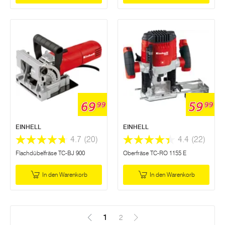
69
59
99
99
EINHELL
EINHELL
4.7
(20)
4.4
(22)
Flachdübelfräse TC-BJ 900
Oberfräse TC-RO 1155 E
In den Warenkorb
In den Warenkorb
1
(Aktuell)
2