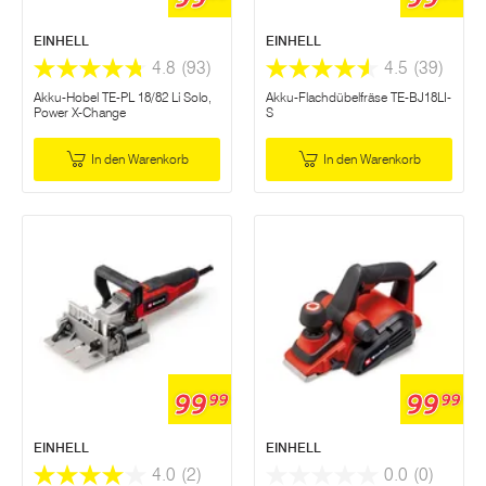
EINHELL
EINHELL
4.8
(93)
4.5
(39)
Akku-Hobel TE-PL 18/82 Li Solo,
Akku-Flachdübelfräse TE-BJ18LI-
Power X-Change
S
In den Warenkorb
In den Warenkorb
99
99
99
99
EINHELL
EINHELL
4.0
(2)
0.0
(0)