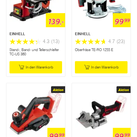
139,-
99
99
EINHELL
EINHELL
4.3
(13)
4.7
(23)
Stand-, Band- und Tellerschleifer
Oberfräse TE-RO 1255 E
TC-US 380
In den Warenkorb
In den Warenkorb
Aktion
Aktion
99
99
99
99