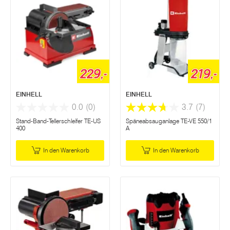
229,-
219,-
EINHELL
EINHELL
0.0
(0)
3.7
(7)
Stand-Band-Tellerschleifer TE-US
Späneabsauganlage TE-VE 550/1
400
A
In den Warenkorb
In den Warenkorb