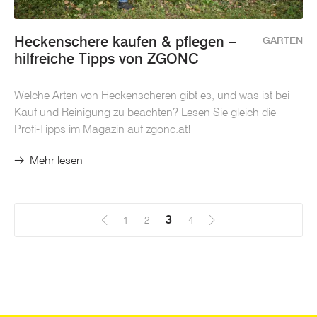
Heckenschere kaufen & pflegen –
GARTEN
hilfreiche Tipps von ZGONC
Welche Arten von Heckenscheren gibt es, und was ist bei
Kauf und Reinigung zu beachten? Lesen Sie gleich die
Profi-Tipps im Magazin auf zgonc.at!
Mehr lesen
3
(Aktuell)
1
2
4