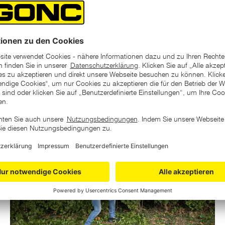
5 Gartengeräte, die Ihr Leben
GARTEN
erleichtern
Entdecken Sie die besten Gartengeräte, die Ihre
Gartenpflege einfacher machen! Vom Hochdruckreiniger bis
zur Motorhacke. Jetzt mehr erfahren!
Mehr lesen