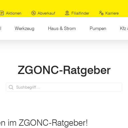
Aktionen
Abverkauf
Filialfinder
Karriere
l
Werkzeug
Haus & Strom
Pumpen
Kfz 
ZGONC-Ratgeber
Suchen
n im ZGONC-Ratgeber!