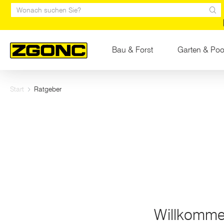
Inhaltsverzeichnis
Willkommen im ZGONC-Ratgeber!
Hauptinhalt
Inhaltsverzeichnis
Hauptnavigation
sr.Suche
Bau & Forst
Garten & Poo
Start
Ratgeber
Willkomme