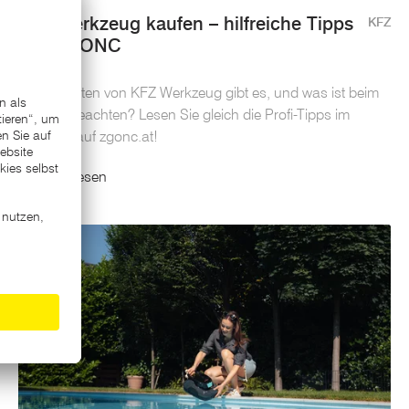
KFZ Werkzeug kaufen – hilfreiche Tipps
KFZ
von ZGONC
Welche Arten von KFZ Werkzeug gibt es, und was ist beim
Kauf zu beachten? Lesen Sie gleich die Profi-Tipps im
Magazin auf zgonc.at!
Mehr lesen