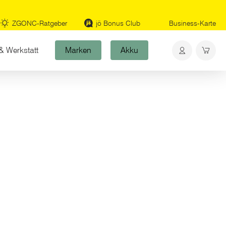
ZGONC-Ratgeber
jö Bonus Club
Business-Karte
& Werkstatt
Marken
Akku