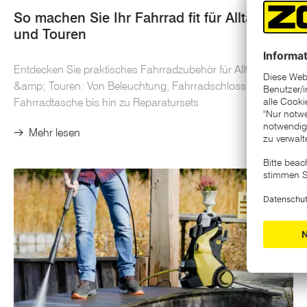
So machen Sie Ihr Fahrrad fit für Alltag
KFZ
und Touren
Entdecken Sie praktisches Fahrradzubehör für Alltag
&amp; Touren: Von Beleuchtung, Fahrradschloss und
Fahrradtasche bis hin zu Reparatursets
Mehr lesen