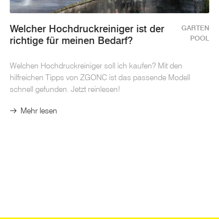
Welcher Hochdruckreiniger ist der
GARTEN
POOL
richtige für meinen Bedarf?
Welchen Hochdruckreiniger soll ich kaufen? Mit den
hilfreichen Tipps von ZGONC ist das passende Modell
schnell gefunden. Jetzt reinlesen!
Mehr lesen