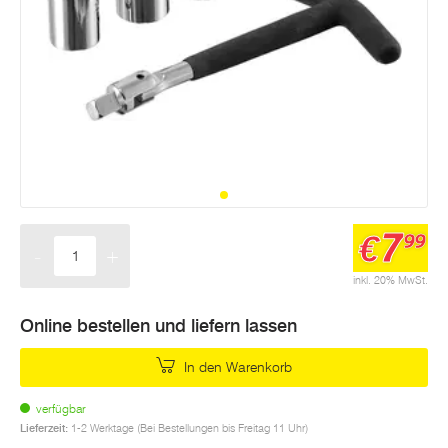
7
€
99
-
+
Menge
inkl. 20% MwSt.
Online bestellen und liefern lassen
In den Warenkorb
verfügbar
Lieferzeit:
1-2 Werktage (Bei Bestellungen bis Freitag 11 Uhr)