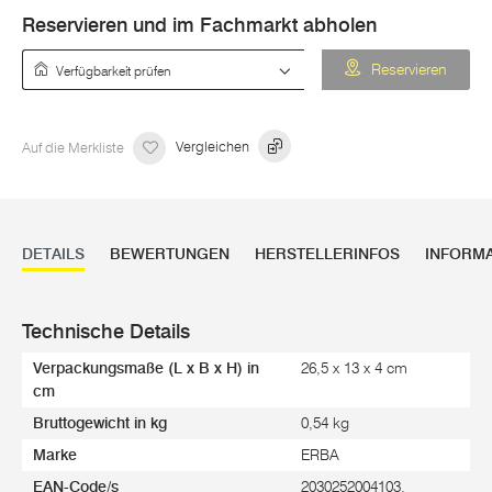
Reservieren und im Fachmarkt abholen
Verfügbarkeit prüfen
Reservieren
Auf die Merkliste
Vergleichen
DETAILS
BEWERTUNGEN
HERSTELLERINFOS
INFORM
Technische Details
Verpackungsmaße (L x B x H) in
26,5 x 13 x 4 cm
cm
Bruttogewicht in kg
0,54 kg
Marke
ERBA
EAN-Code/s
2030252004103,