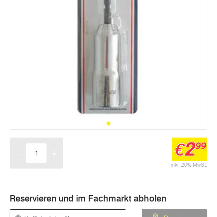
2
€
99
-
+
Menge
inkl. 20% MwSt.
Reservieren und im Fachmarkt abholen
Verfügbarkeit prüfen