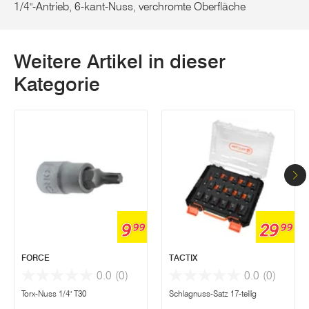
1/4"-Antrieb, 6-kant-Nuss, verchromte Oberfläche
Weitere Artikel in dieser
Kategorie
9
29
99
99
FORCE
TACTIX
0.0
(0)
0.0
(0)
Torx-Nuss 1/4" T30
Schlagnuss-Satz 17-teilig