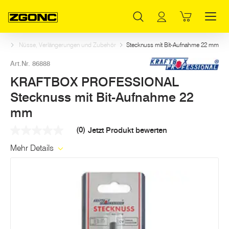
Inhaltsverzeichnis
KRAFTBOX PROFESSIONAL Stecknuss mit Bit-Aufnahme 22 mm
Weitere Artikel in dieser Kategorie
Hauptinhalt
Inhaltsverzeichnis
Hauptnavigation
hen
Nüsse, Verlängerungen und Zubehör
Stecknuss mit Bit-Aufnahme 22 mm
Art.Nr. 86888
KRAFTBOX PROFESSIONAL
Stecknuss mit Bit-Aufnahme 22
mm
(0)
Jetzt Produkt bewerten
Kein
Beurteilungswert
Mehr Details
Link
auf
derselben
Seite.