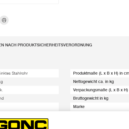
EN NACH PRODUKTSICHERHEITSVERORDNUNG
zinktes Stahlrohr
Produktmaße (L x B x H) in c
kg
Nettogewicht ca. in kg
k.
Verpackungsmaße (L x B x H)
nd
Bruttogewicht in kg
Marke
ne
EAN-Code/s