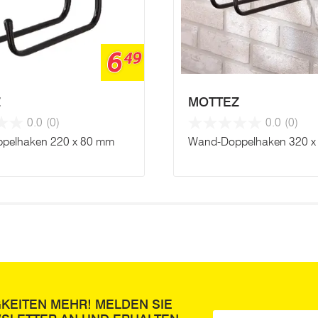
6
49
Z
MOTTEZ
0.0
(0)
0.0
(0)
pelhaken 220 x 80 mm
Wand-Doppelhaken 320 x
GKEITEN MEHR! MELDEN SIE
E-Mail
*