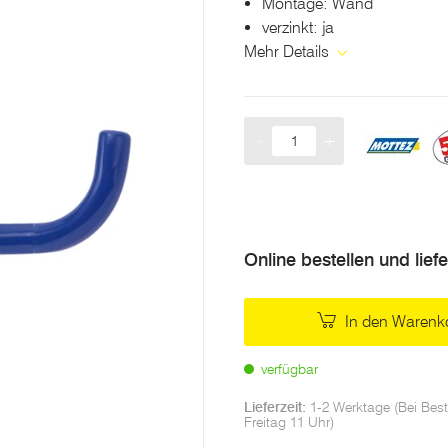
Montage: Wand
verzinkt: ja
Mehr Details
-
+
Menge
Online bestellen und lief
In den Warenk
verfügbar
Lieferzeit:
1-2 Werktage (Bei Best
Freitag 11 Uhr)