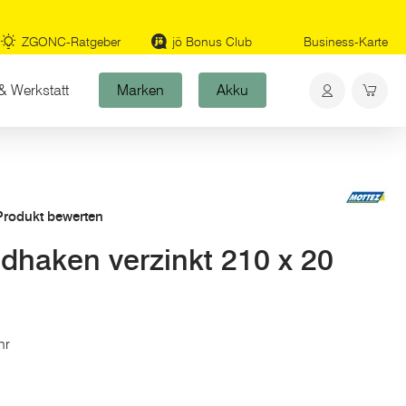
ZGONC-Ratgeber
jö Bonus Club
Business-Karte
& Werkstatt
Marken
Akku
 Produkt bewerten
aken verzinkt 210 x 20
hr