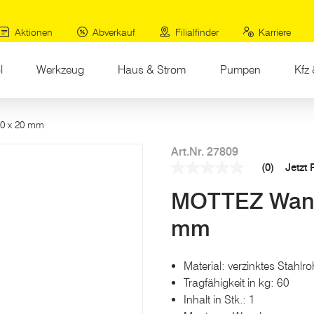
Aktionen
Abverkauf
Filialfinder
Karriere
l
Werkzeug
Haus & Strom
Pumpen
Kfz 
10 x 20 mm
Art.Nr. 27809
(0)
Jetzt
Kein
Beurteilungswert
MOTTEZ Wandh
Link
auf
derselben
mm
Seite.
Material: verzinktes Stahlro
Tragfähigkeit in kg: 60
Inhalt in Stk.: 1