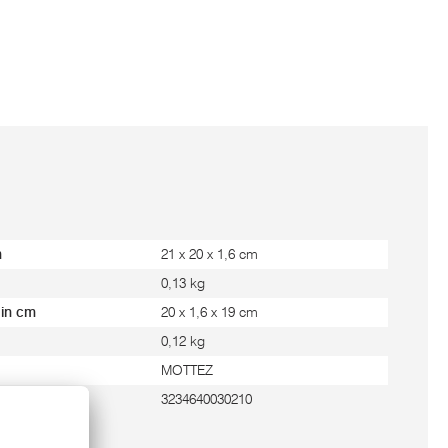
m
21 x 20 x 1,6 cm
0,13 kg
 in cm
20 x 1,6 x 19 cm
0,12 kg
MOTTEZ
3234640030210