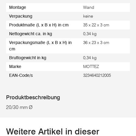
Montage
Wand
Verpackung
keine
Produktmaße (L x B x H) in cm
35 x 22 x 3 cm
Nettogewicht ca. in kg
0,34 kg
Verpackungsmaße (L x B x H) in
36 x 23 x 3 cm
cm
Bruttogewicht in kg
0,34 kg
Marke
MOTTEZ
EAN-Code/s
3234640212005
Produktbeschreibung
20/30 mm Ø
Weitere Artikel in dieser