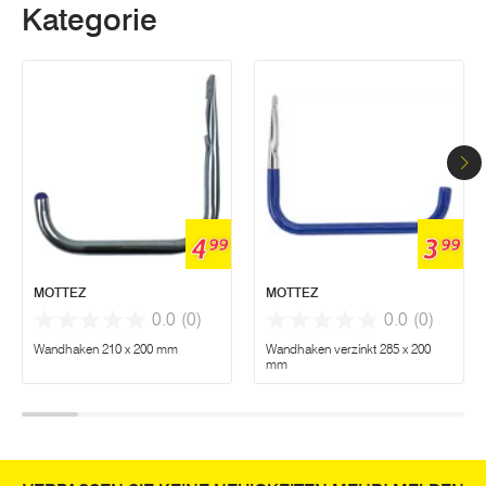
Kategorie
4
3
99
99
MOTTEZ
MOTTEZ
0.0
(0)
0.0
(0)
Wandhaken 210 x 200 mm
Wandhaken verzinkt 285 x 200
mm