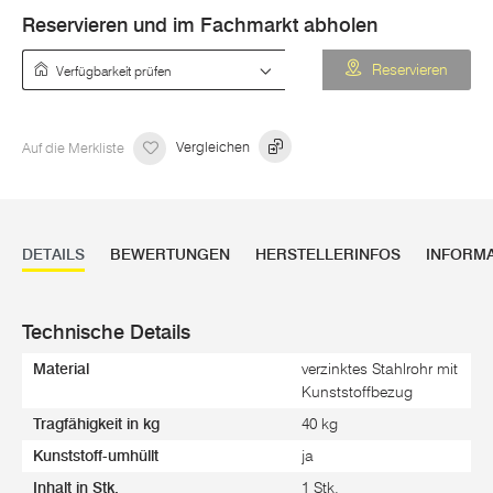
Reservieren und im Fachmarkt abholen
Verfügbarkeit prüfen
Reservieren
Auf die Merkliste
Vergleichen
DETAILS
BEWERTUNGEN
HERSTELLERINFOS
INFORM
Technische Details
Material
verzinktes Stahlrohr mit
Kunststoffbezug
Tragfähigkeit in kg
40 kg
Kunststoff-umhüllt
ja
Inhalt in Stk.
1 Stk.