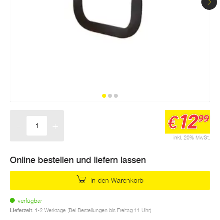
12
€
99
-
+
Menge
inkl. 20% MwSt.
Online bestellen und liefern lassen
In den Warenkorb
verfügbar
Lieferzeit:
1-2 Werktage (Bei Bestellungen bis Freitag 11 Uhr)