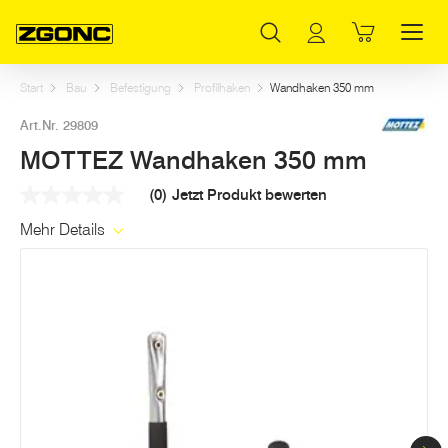
Inhaltsverzeichnis
MOTTEZ Wandhaken 350 mm
Weitere Artikel in dieser Kategorie
Hauptinhalt
Inhaltsverzeichnis
Hauptnavigation
Start
Bau
Befestigung
Profilhaken
Wandhaken 350 mm
Art.Nr. 29809
MOTTEZ Wandhaken 350 mm
(0)
Jetzt Produkt bewerten
Kein
Beurteilungswert
Mehr Details
Link
auf
derselben
Seite.