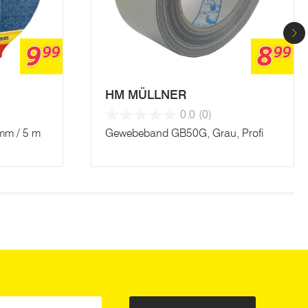
9
8
99
99
HM MÜLLNER
0.0
(0)
mm / 5 m
Gewebeband GB50G, Grau, Profi