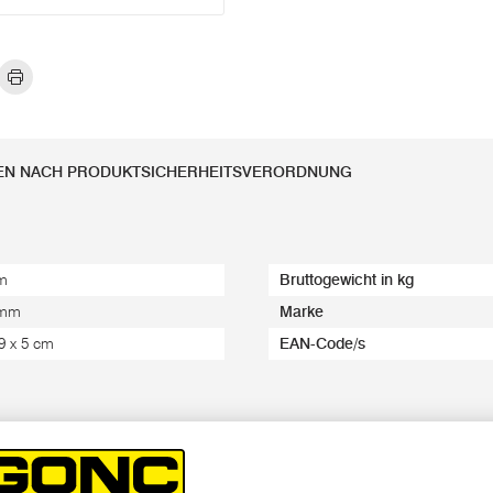
EN NACH PRODUKTSICHERHEITSVERORDNUNG
m
Bruttogewicht in kg
 mm
Marke
 9 x 5 cm
EAN-Code/s