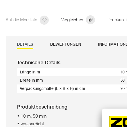
Auf die Merkliste
Vergleichen
Drucken
DETAILS
BEWERTUNGEN
INFORMATION
Technische Details
Länge in m
10 
Breite in mm
50
Verpackungsmaße (L x B x H) in cm
9 x
Produktbeschreibung
• 10 m, 50 mm
• wasserdicht