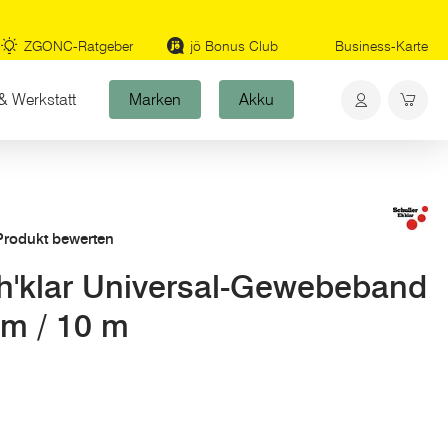
ZGONC-Ratgeber
jö Bonus Club
Business-Karte
& Werkstatt
Marken
Akku
 Produkt bewerten
'klar Universal-Gewebeband
m / 10 m