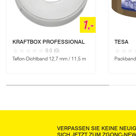
1,-
KRAFTBOX PROFESSIONAL
TESA
0.0
(0)
Teflon-Dichtband 12,7 mm / 11,5 m
Packband
VERPASSEN SIE KEINE NEUI
SICH JETZT ZUM ZGONC-NE