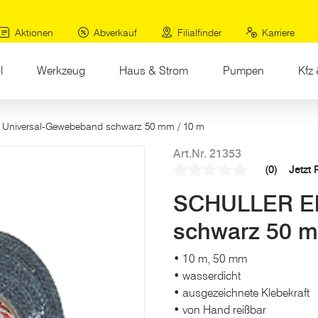
Aktionen
Abverkauf
Filialfinder
Karriere
l
Werkzeug
Haus & Strom
Pumpen
Kfz 
Universal-Gewebeband schwarz 50 mm / 10 m
Art.Nr. 21353
(0)
Jetzt
Kein
Beurteilungswert
SCHULLER Eh
Link
auf
derselben
schwarz 50 m
Seite.
• 10 m, 50 mm
• wasserdicht
• ausgezeichnete Klebekraft
• von Hand reißbar