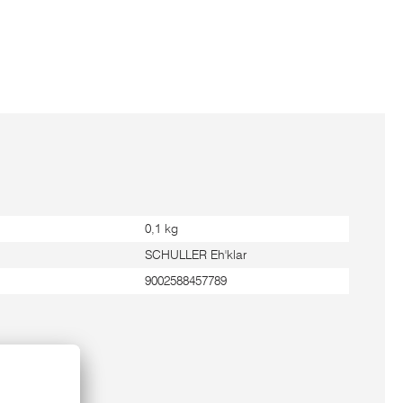
0,1 kg
SCHULLER Eh'klar
9002588457789