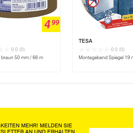
4
99
TESA
0.0
(0)
0.0
(0)
 braun 50 mm / 66 m
Montageband Spiegel 19 
GKEITEN MEHR! MELDEN SIE
WSLETTER AN UND ERHALTEN
E-Mail
*