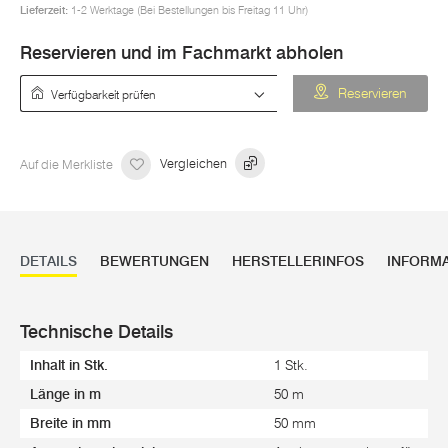
Lieferzeit:
1-2 Werktage (Bei Bestellungen bis Freitag 11 Uhr)
Reservieren und im Fachmarkt abholen
Verfügbarkeit prüfen
Reservieren
Auf die Merkliste
Vergleichen
DETAILS
BEWERTUNGEN
HERSTELLERINFOS
INFORM
Technische Details
Inhalt in Stk.
1 Stk.
Länge in m
50 m
Breite in mm
50 mm