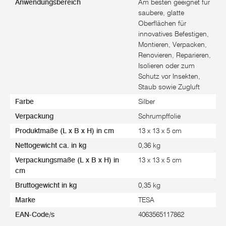
Anwendungsbereich
Am besten geeignet für
saubere, glatte
Oberflächen für
innovatives Befestigen,
Montieren, Verpacken,
Renovieren, Reparieren,
Isolieren oder zum
Schutz vor Insekten,
Staub sowie Zugluft
Farbe
Silber
Verpackung
Schrumpffolie
Produktmaße (L x B x H) in cm
13 x 13 x 5 cm
Nettogewicht ca. in kg
0,36 kg
Verpackungsmaße (L x B x H) in
13 x 13 x 5 cm
cm
Bruttogewicht in kg
0,35 kg
Marke
TESA
EAN-Code/s
4063565117862