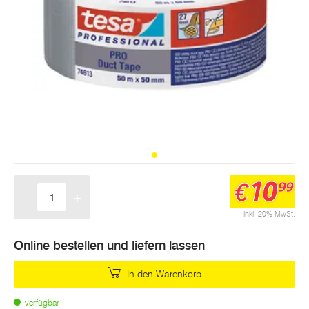
10
€
99
-
+
Menge
inkl. 20% MwSt.
Online bestellen und liefern lassen
In den Warenkorb
verfügbar