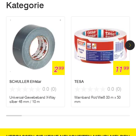
Kategorie
2
11
99
99
SCHULLER Eh'klar
TESA
0.0
(0)
0.0
(0)
Universal-Gewebeband X-Way
Warnband Rot/Weiß 33 m x 50
silber 48 mm / 10 m
mm