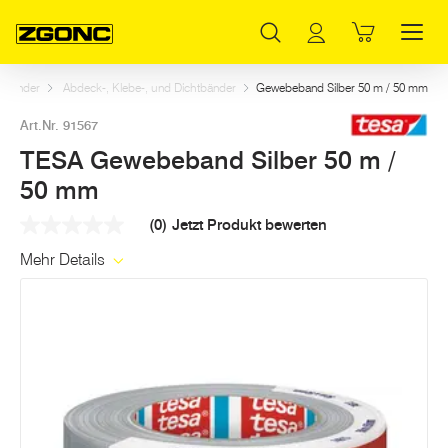
Inhaltsverzeichnis
TESA Gewebeband Silber 50 m / 50 mm
Weitere Artikel in dieser Kategorie
Hauptinhalt
Inhaltsverzeichnis
Hauptnavigation
ebänder
Abdeck-, Klebe-, und Dichtbänder
Gewebeband Silber 50 m / 50 mm
Art.Nr. 91567
TESA Gewebeband Silber 50 m /
50 mm
(0)
Jetzt Produkt bewerten
Kein
Beurteilungswert
Mehr Details
Link
auf
derselben
Seite.