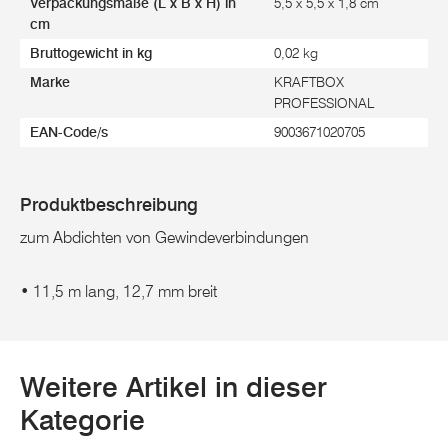
Verpackungsmaße (L x B x H) in
5,5 x 5,5 x 1,8 cm
cm
Bruttogewicht in kg
0,02 kg
Marke
KRAFTBOX
PROFESSIONAL
EAN-Code/s
9003671020705
Produktbeschreibung
zum Abdichten von Gewindeverbindungen
• 11,5 m lang, 12,7 mm breit
Weitere Artikel in dieser
Kategorie