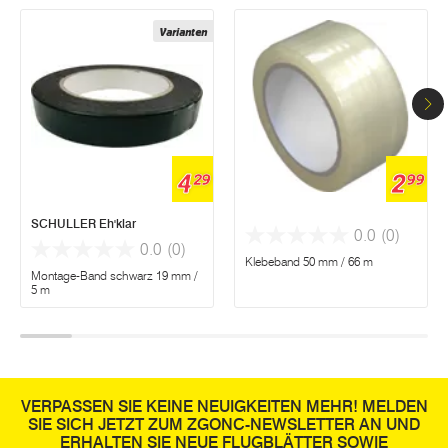
Varianten
4
2
29
99
SCHULLER Eh'klar
0.0
(0)
0.0
(0)
Klebeband 50 mm / 66 m
Montage-Band schwarz 19 mm /
5 m
VERPASSEN SIE KEINE NEUIGKEITEN MEHR! MELDEN
SIE SICH JETZT ZUM ZGONC-NEWSLETTER AN UND
ERHALTEN SIE NEUE FLUGBLÄTTER SOWIE