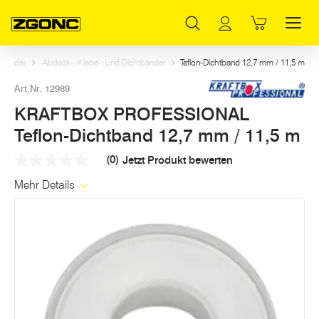
Inhaltsverzeichnis
KRAFTBOX PROFESSIONAL Teflon-Dichtband 12,7 mm / 11,5 m
Weitere Artikel in dieser Kategorie
Hauptinhalt
Inhaltsverzeichnis
Hauptnavigation
ebänder
Abdeck-, Klebe-, und Dichtbänder
Teflon-Dichtband 12,7 mm / 11,5 m
Art.Nr. 12989
KRAFTBOX PROFESSIONAL
Teflon-Dichtband 12,7 mm / 11,5 m
(0)
Jetzt Produkt bewerten
Kein
Beurteilungswert
Mehr Details
Link
auf
derselben
Seite.