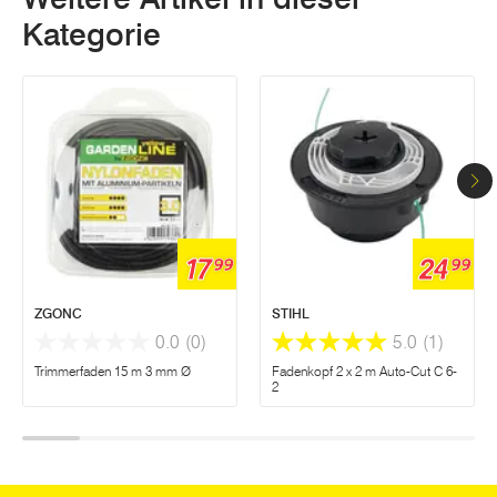
Kategorie
17
24
99
99
ZGONC
STIHL
0.0
(0)
5.0
(1)
Trimmerfaden 15 m 3 mm Ø
Fadenkopf 2 x 2 m Auto-Cut C 6-
2