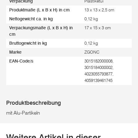
Verpackung
Plastiketui
Produktmaße (L x B x H) in cm
13 x 13 x 2,5 cm
Nettogewicht ca. in kg
0,12 kg
Verpackungsmaße (L x B x H) in
17 x 15 x 3 cm
cm
Bruttogewicht in kg
0,12 kg
Marke
ZGONC
EAN-Code/s
3015182000008,
3015184000002,
4023055793877,
4059139461745
Produktbeschreibung
mit Alu-Partikeln
Weitere Artikel in dieser