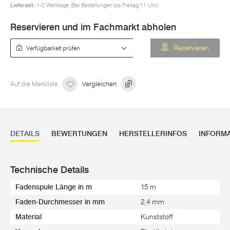
Lieferzeit:
1-2 Werktage (Bei Bestellungen bis Freitag 11 Uhr)
Reservieren und im Fachmarkt abholen
Verfügbarkeit prüfen
Reservieren
Auf die Merkliste
Vergleichen
DETAILS
BEWERTUNGEN
HERSTELLERINFOS
INFORM
Technische Details
Fadenspule Länge in m
15 m
Faden-Durchmesser in mm
2,4 mm
Material
Kunststoff