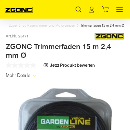
Inhaltsverzeichnis
ZGONC Trimmerfaden 15 m 2,4 mm Ø
Weitere Artikel in dieser Kategorie
Hauptinhalt
Inhaltsverzeichnis
Hauptnavigation
en
Zubehör zu Rasentrimmer und Motorsensen
Trimmerfaden 15 m 2,4 mm Ø
Art.Nr. 23471
ZGONC Trimmerfaden 15 m 2,4
mm Ø
(0)
Jetzt Produkt bewerten
Kein
Beurteilungswert
Mehr Details
Link
auf
derselben
Seite.