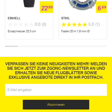
22
6
99
69
EINHELL
STIHL
0.0
(0)
5.0
(1)
Ersatzmesser 25,5 cm
Faden 20 m 1,6 mm Ø
VERPASSEN SIE KEINE NEUIGKEITEN MEHR! MELDEN
SIE SICH JETZT ZUM ZGONC-NEWSLETTER AN UND
ERHALTEN SIE NEUE FLUGBLÄTTER SOWIE
EXKLUSIVE ANGEBOTE DIREKT IN IHR POSTFACH.
E-Mail
*
Abonnieren