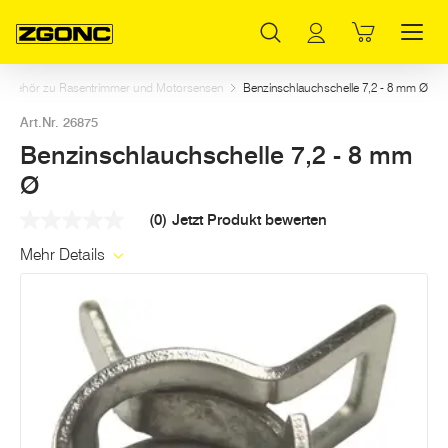
Inhaltsverzeichnis
Benzinschlauchschelle 7,2 - 8 mm Ø
Weitere Artikel in dieser Kategorie
Hauptinhalt
Inhaltsverzeichnis
Hauptnavigation
Zubehör zu Rasentrimmer und Motorsensen
Benzinschlauchschelle 7,2 - 8 mm Ø
Art.Nr. 26875
Benzinschlauchschelle 7,2 - 8 mm
Ø
(0)
Jetzt Produkt bewerten
Kein
Beurteilungswert
Mehr Details
Link
auf
derselben
Seite.