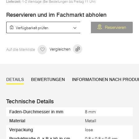
Lieferzeit:
1-2 Werktage (Bei Bestellungen bis Freitag 11 Uhr)
Reservieren und im Fachmarkt abholen
Verfügbarkeit prüfen
Reservieren
Auf die Merkliste
Vergleichen
DETAILS
BEWERTUNGEN
INFORMATIONEN NACH PRODU
Technische Details
Faden-Durchmesser in mm
8 mm
Material
Metall
Verpackung
lose
Produktmaße (L x B x H) in cm
0,8 x 0,8 x 0,6 cm