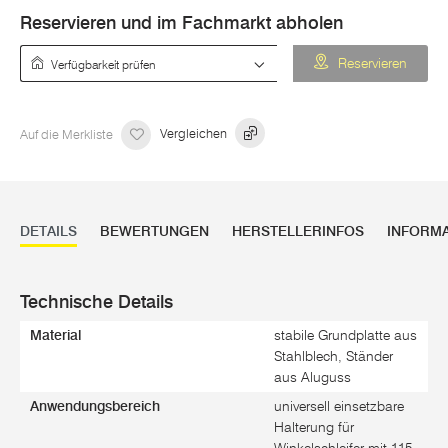
Reservieren und im Fachmarkt abholen
Verfügbarkeit prüfen
Reservieren
Auf die Merkliste
Vergleichen
DETAILS
BEWERTUNGEN
HERSTELLERINFOS
INFORM
Technische Details
Material
stabile Grundplatte aus
Stahlblech, Ständer
aus Aluguss
Anwendungsbereich
universell einsetzbare
Halterung für
Winkelschleifer mit 115