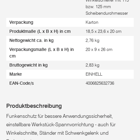
bzw. 125 mm
Scheibendurchmesser
Verpackung
Karton
Produktmaße (L x B x H) in cm
18,5 x 23,6 x 20 cm
Nettogewicht ca. in kg
2,76 kg
Verpackungsmaße (L x B x H) in
20 x 9 x 26 cm
cm
Bruttogewicht in kg
2,83 kg
Marke
EINHELL
EAN-Code/s
4006825632736
Produktbeschreibung
Funkenschutz für bessere Anwendungssicherheit,
einstellbare Werkstück-Spannvorrichtung - auch für
Winkelschnitte, Ständer mit Schwenkgelenk und