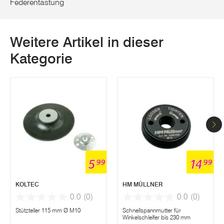
Federentastung
Weitere Artikel in dieser
Kategorie
5
14
99
99
KOLTEC
HM MÜLLNER
0.0
(0)
0.0
(0)
Stützteller 115 mm Ø M10
Schnellspannmutter für
Winkelschleifer bis 230 mm