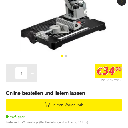
34
€
99
-
+
Menge
inkl. 20% MwSt.
Online bestellen und liefern lassen
In den Warenkorb
verfügbar
Lieferzeit:
1-2 Werktage (Bei Bestellungen bis Freitag 11 Uhr)