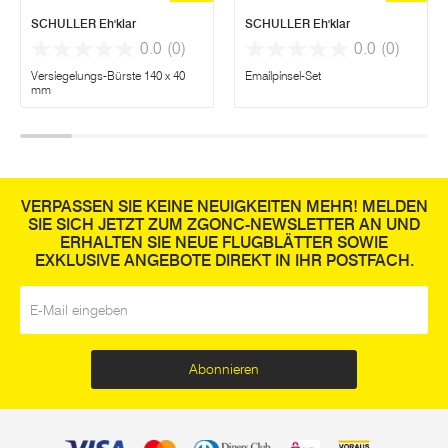
SCHULLER Eh'klar
SCHULLER Eh'klar
0.0
(0)
0.0
(0)
Versiegelungs-Bürste 140 x 40
Emailpinsel-Set
mm
VERPASSEN SIE KEINE NEUIGKEITEN MEHR! MELDEN
SIE SICH JETZT ZUM ZGONC-NEWSLETTER AN UND
ERHALTEN SIE NEUE FLUGBLÄTTER SOWIE
EXKLUSIVE ANGEBOTE DIREKT IN IHR POSTFACH.
E-Mail
*
Abonnieren