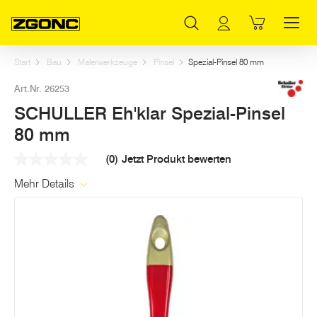
Inhaltsverzeichnis
SCHULLER Eh'klar Spezial-Pinsel 80 mm
Weitere Artikel in dieser Kategorie
Hauptinhalt
Inhaltsverzeichnis
Hauptnavigation
Start
Bau
Malerwerkzeuge
Pinsel
Spezial-Pinsel 80 mm
Art.Nr. 26253
SCHULLER Eh'klar Spezial-Pinsel
80 mm
(0)
Jetzt Produkt bewerten
Kein
Beurteilungswert
Mehr Details
Link
auf
derselben
Seite.