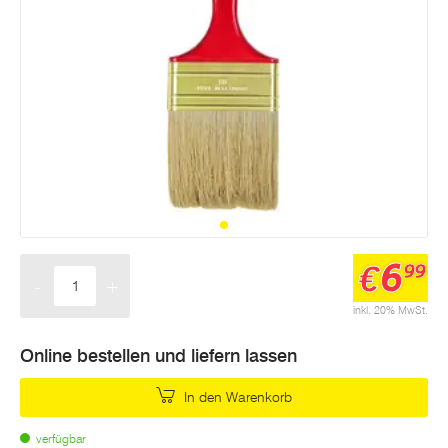
6
€
99
-
+
Menge
inkl. 20% MwSt.
Online bestellen und liefern lassen
In den Warenkorb
verfügbar