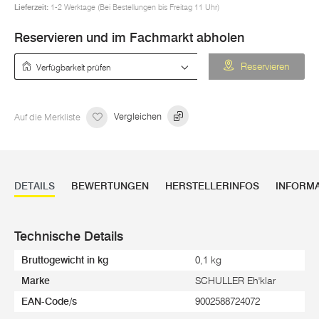
Lieferzeit:
1-2 Werktage (Bei Bestellungen bis Freitag 11 Uhr)
Reservieren und im Fachmarkt abholen
Verfügbarkeit prüfen
Reservieren
Auf die Merkliste
Vergleichen
DETAILS
BEWERTUNGEN
HERSTELLERINFOS
INFORM
Technische Details
Bruttogewicht in kg
0,1 kg
Marke
SCHULLER Eh'klar
EAN-Code/s
9002588724072