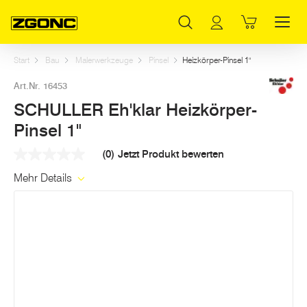
Inhaltsverzeichnis
SCHULLER Eh'klar Heizkörper-Pinsel 1"
Weitere Artikel in dieser Kategorie
Hauptinhalt
Inhaltsverzeichnis
Hauptnavigation
Start
Bau
Malerwerkzeuge
Pinsel
Heizkörper-Pinsel 1"
Art.Nr. 16453
SCHULLER Eh'klar Heizkörper-
Pinsel 1"
(0)
Jetzt Produkt bewerten
Kein
Beurteilungswert
Mehr Details
Link
auf
derselben
Seite.