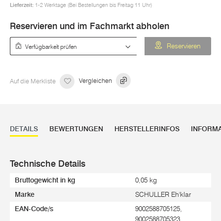
Lieferzeit:
1-2 Werktage (Bei Bestellungen bis Freitag 11 Uhr)
Reservieren und im Fachmarkt abholen
Verfügbarkeit prüfen
Reservieren
Auf die Merkliste
Vergleichen
DETAILS
BEWERTUNGEN
HERSTELLERINFOS
INFORM
Technische Details
Bruttogewicht in kg
0,05 kg
Marke
SCHULLER Eh'klar
EAN-Code/s
9002588705125,
9002588705323