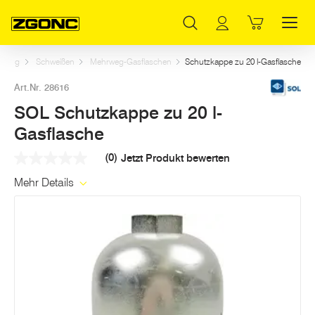
Inhaltsverzeichnis
SOL Schutzkappe zu 20 l-Gasflasche
Weitere Artikel in dieser Kategorie
Hauptinhalt
Inhaltsverzeichnis
Hauptnavigation
kzeug
Schweißen
Mehrweg-Gasflaschen
Schutzkappe zu 20 l-Gasflasche
Art.Nr. 28616
SOL Schutzkappe zu 20 l-
Gasflasche
(0)
Jetzt Produkt bewerten
Kein
Beurteilungswert
Mehr Details
Link
auf
derselben
Seite.