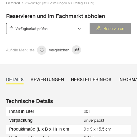
Lieferzeit:
1-2 Werktage (Bei Bestellungen bis Freitag 11 Uhr)
Reservieren und im Fachmarkt abholen
Verfügbarkeit prüfen
Reservieren
Auf die Merkliste
Vergleichen
DETAILS
BEWERTUNGEN
HERSTELLERINFOS
INFORM
Technische Details
Inhalt in Liter
20 l
Verpackung
unverpackt
Produktmaße (L x B x H) in cm
9 x 9 x 15,5 cm