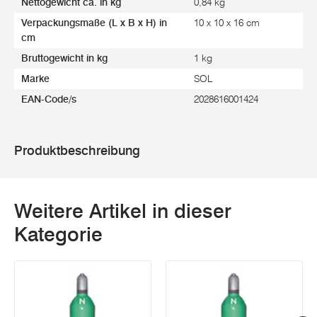
Nettogewicht ca. in kg
0,84 kg
Verpackungsmaße (L x B x H) in
10 x 10 x 16 cm
cm
Bruttogewicht in kg
1 kg
Marke
SOL
EAN-Code/s
2028616001424
Produktbeschreibung
Weitere Artikel in dieser
Kategorie