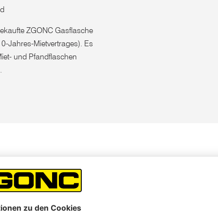
rad
 gekaufte ZGONC Gasflasche
10-Jahres-Mietvertrages). Es
Miet- und Pfandflaschen
.