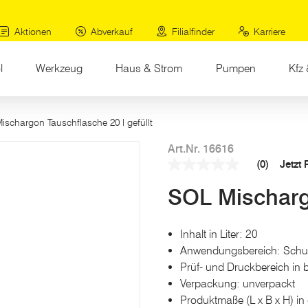
Aktionen
Abverkauf
Filialfinder
Karriere
l
Werkzeug
Haus & Strom
Pumpen
Kfz 
(current)
ischargon Tauschflasche 20 l gefüllt
Art.Nr. 16616
(0)
Jetzt
Kein
Beurteilungswert
SOL Mischargo
Link
auf
derselben
Seite.
Inhalt in Liter: 20
Anwendungsbereich: Schu
Prüf- und Druckbereich in 
Verpackung: unverpackt
Produktmaße (L x B x H) in