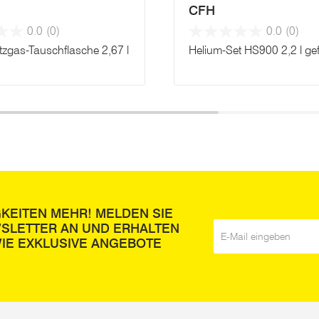
CFH
0.0
(0)
0.0
(0)
zgas-Tauschflasche 2,67 l
Helium-Set HS900 2,2 l gefü
GKEITEN MEHR! MELDEN SIE
WSLETTER AN UND ERHALTEN
E-Mail
*
IE EXKLUSIVE ANGEBOTE