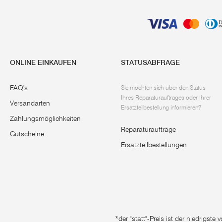
ONLINE EINKAUFEN
STATUSABFRAGE
FAQ's
Sie möchten sich über den Status
Ihres Reparaturauftrages oder Ihrer
Versandarten
Ersatzteilbestellung informieren?
Zahlungsmöglichkeiten
Reparaturaufträge
Gutscheine
Ersatzteilbestellungen
*der "statt"-Preis ist der niedrigst