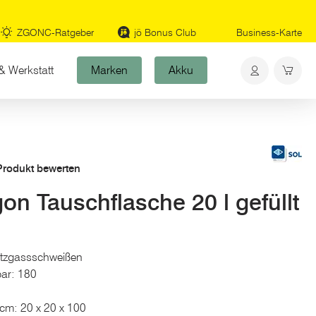
ZGONC-Ratgeber
jö Bonus Club
Business-Karte
& Werkstatt
Marken
Akku
 Produkt bewerten
n Tauschflasche 20 l gefüllt
tzgassschweißen
bar: 180
 cm: 20 x 20 x 100