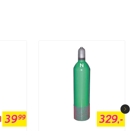
39
329,-
99