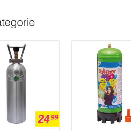
ategorie
24
99