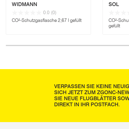
WIDMANN
SOL
0.0
(0)
CO²-Schutzgasflasche 2,67 l gefüllt
CO²-Schut
gefüllt
VERPASSEN SIE KEINE NEUI
SICH JETZT ZUM ZGONC-NE
SIE NEUE FLUGBLÄTTER SOW
DIREKT IN IHR POSTFACH.