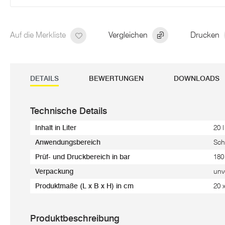
Auf die Merkliste
Vergleichen
Drucken
DETAILS
BEWERTUNGEN
DOWNLOADS
Technische Details
Inhalt in Liter
20 l
Anwendungsbereich
Sch
Prüf- und Druckbereich in bar
180
Verpackung
unv
Produktmaße (L x B x H) in cm
20 
Produktbeschreibung