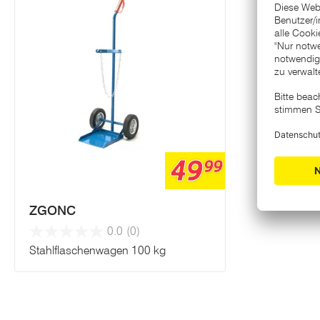
49
99
ZGONC
0.0
(0)
Stahlflaschenwagen 100 kg