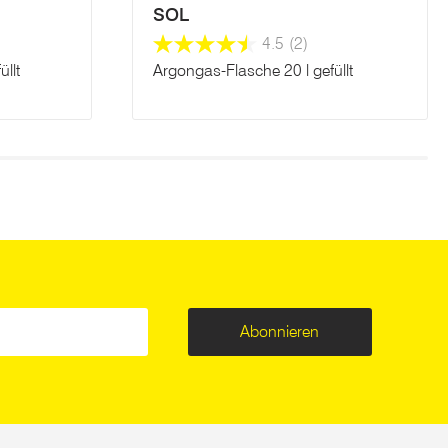
SOL
4.5
(2)
llt
Argongas-Flasche 20 l gefüllt
Abonnieren