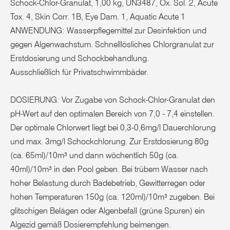
Schock-Chlor-Granulat, 1,00 kg, UN3487, Ox. Sol. 2, Acute
Tox. 4, Skin Corr. 1B, Eye Dam. 1, Aquatic Acute 1
ANWENDUNG: Wasserpflegemittel zur Desinfektion und
gegen Algenwachstum. Schnelllösliches Chlorgranulat zur
Erstdosierung und Schockbehandlung.
Ausschließlich für Privatschwimmbäder.
DOSIERUNG: Vor Zugabe von Schock-Chlor-Granulat den
pH-Wert auf den optimalen Bereich von 7,0 - 7,4 einstellen.
Der optimale Chlorwert liegt bei 0,3-0,6mg/l Dauerchlorung
und max. 3mg/l Schockchlorung. Zur Erstdosierung 80g
(ca. 65ml)/10m³ und dann wöchentlich 50g (ca.
40ml)/10m³ in den Pool geben. Bei trübem Wasser nach
hoher Belastung durch Badebetrieb, Gewitterregen oder
hohen Temperaturen 150g (ca. 120ml)/10m³ zugeben. Bei
glitschigen Belägen oder Algenbefall (grüne Spuren) ein
Algezid gemäß Dosierempfehlung beimengen.