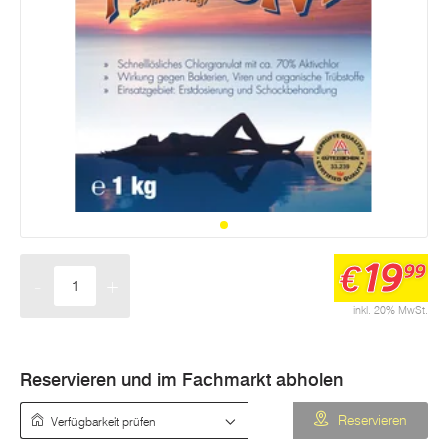
19
€
99
-
+
Menge
inkl. 20% MwSt.
Reservieren und im Fachmarkt abholen
Verfügbarkeit prüfen
Reservieren