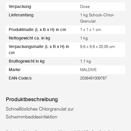
Verpackung
Dose
Lieferumfang
1 kg Schock-Chlor-
Granulat
Produktmaße (L x B x H) in cm
1 x 1 x 1 cm
Nettogewicht ca. in kg
1 kg
Verpackungsmaße (L x B x H) in
9,6 x 9,6 x 20,05 cm
cm
Bruttogewicht in kg
1,1 kg
Marke
MALDIVE
EAN-Code/s
2036491009787
Produktbeschreibung
Schnelllösliches Chlorgranulat zur
Schwimmbaddesinfektion