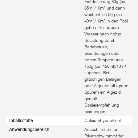
Erstdosierung 80g (ca.
65ml)/10m³ und dann
wöchentlich 50g (ca.
40ml)/10m³ in den Pool
geben. Bei trübem
Wasser nach hoher
Belastung durch
Badebetrieb,
Gewitterregen oder
hohen Temperaturen
150g (ca. 120ml)/10m³
zugeben. Bei
glitschigen Belägen
oder Algenbefall (grüne
Spuren) ein Algezid
gemäß
Dosierempfehlung
beimengen.
Inhaltsstoffe
Calciumhypochlorit
Anwendungsbereich
Ausschließlich für
Privatschwimmbäder