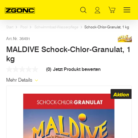
Inhaltsverzeichnis
MALDIVE Schock-Chlor-Granulat, 1 kg
Weitere Artikel in dieser Kategorie
Hauptinhalt
Inhaltsverzeichnis
Hauptnavigation
Start
Pool
Schwimmbad-Wasserpflege
Schock-Chlor-Granulat, 1 kg
Art.Nr. 36491
MALDIVE Schock-Chlor-Granulat, 1
kg
(0)
Jetzt Produkt bewerten
Kein
Beurteilungswert
Mehr Details
Link
auf
derselben
Aktion
Seite.