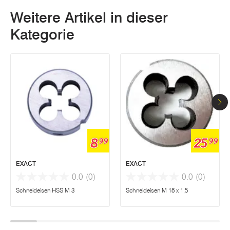
Weitere Artikel in dieser
Kategorie
8
25
99
99
EXACT
EXACT
0.0
(0)
0.0
(0)
Schneideisen HSS M 3
Schneideisen M 18 x 1,5